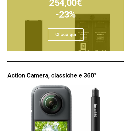
254,00€
-23%
Clicca qui
Action Camera, classiche e 360°