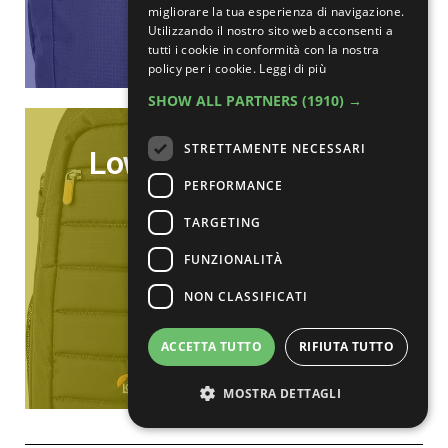
migliorare la tua esperienza di navigazione.
Clicca qui
Utilizzando il nostro sito web acconsenti a
tutti i cookie in conformità con la nostra
policy per i cookie.
Leggi di più
SHOW ALL PARTNERS
(1910) →
STRETTAMENTE NECESSARI
Lowepro Tahoe 150
PERFORMANCE
TARGETING
49,99€
FUNZIONALITÀ
-45%
NON CLASSIFICATI
ACCETTA TUTTO
RIFIUTA TUTTO
Clicca qui
MOSTRA DETTAGLI