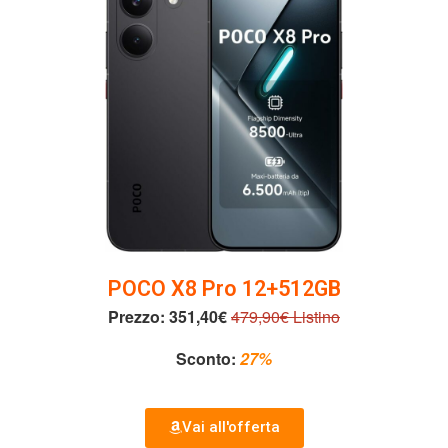
POCO X8 Pro 12+512GB
Prezzo:
351,40€
479,90€ Listino
Sconto:
27%
Vai all'offerta