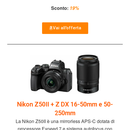
Sconto:
19%
Vai all'offerta
Nikon Z50II + Z DX 16-50mm e 50-
250mm
La Nikon Z50II è una mirrorless APS-C dotata di
processore Expeed 7 e sistema autofocus con