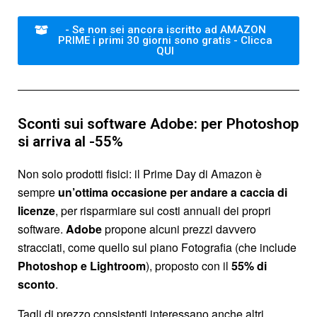
- Se non sei ancora iscritto ad AMAZON
PRIME i primi 30 giorni sono gratis - Clicca
QUI
Sconti sui software Adobe: per Photoshop
si arriva al -55%
Non solo prodotti fisici: il Prime Day di Amazon è
sempre
un’ottima occasione per andare a caccia di
licenze
, per risparmiare sui costi annuali dei propri
software.
Adobe
propone alcuni prezzi davvero
stracciati, come quello sul piano Fotografia (che include
Photoshop e Lightroom
), proposto con il
55% di
sconto
.
Tagli di prezzo consistenti interessano anche altri