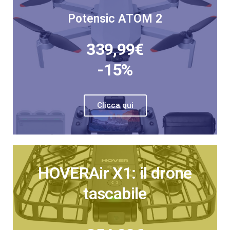
Potensic ATOM 2
339,99€
-15%
Clicca qui
HOVERAir X1: il drone
tascabile