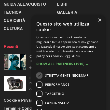
GUIDA ALL’ACQUISTO
LIBRI
TECNICA
GALLERIA
×
CURIOSITÀ
GREENPICS
Questo sito web utilizza
CULTURA
LA RIVISTA
cookie
Questo sito web utilizza i cookie per
migliorare la tua esperienza di navigazione.
Recenti
Utilizzando il nostro sito web acconsenti a
tutti i cookie in conformità con la nostra
Omaggio al laboratorio alchemico di Paolo
policy per i cookie.
Leggi di più
Roversi
SHOW ALL PARTNERS
(1910) →
6 AGOSTO 2026
STRETTAMENTE NECESSARI
Il test del Sigma Art 35mm F1.4 DG II: una
nuova pietra miliare
PERFORMANCE
6 AGOSTO 2026
TARGETING
Cookie e Privacy Policy
FUNZIONALITÀ
Termini e Condizioni