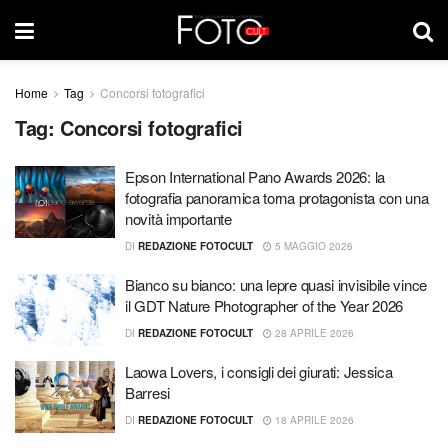
Home
Tag
Concorsi fotografici
Tag:
Concorsi fotografici
Epson International Pano Awards 2026: la
fotografia panoramica torna protagonista con una
novità importante
DI
REDAZIONE FOTOCULT
5 MAGGIO 2026
Bianco su bianco: una lepre quasi invisibile vince
il GDT Nature Photographer of the Year 2026
DI
REDAZIONE FOTOCULT
28 APRILE 2026
Laowa Lovers, i consigli dei giurati: Jessica
Barresi
DI
REDAZIONE FOTOCULT
18 APRILE 2026