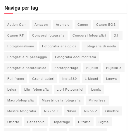
Naviga per tag
Action Cam
Amazon
Archivio
Canon
Canon EOS
Canon RF
Concorsi fotografia
Concorsi fotografici
DJI
Fotogiornalismo
Fotografia analogica
Fotografia di moda
Fotografia di paesaggio
Fotografia documentaria
Fotografia naturalistica
Fotoreportage
Fujifilm
Fujifilm X
Full frame
Grandi autori
Insta360
L-Mount
Laowa
Leica
Libri fotografia
Libri Fotografici
Lumix
Macrofotografia
Maestri della fotografia
Mirrorless
Mostre fotografia
Nikkor Z
Nikon
Nikon Z
Obiettivi
Offerte
Panasonic
Reportage
Ritratto
Sigma