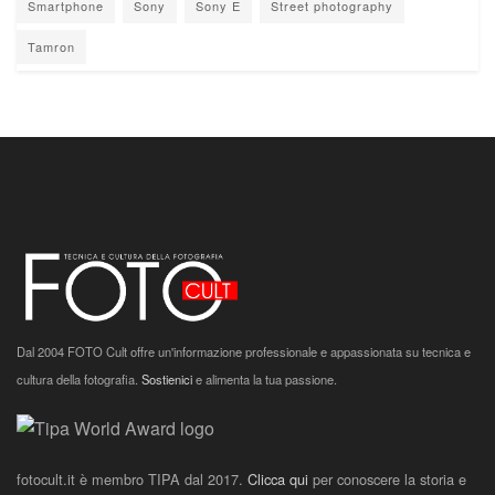
Smartphone
Sony
Sony E
Street photography
Tamron
Dal 2004 FOTO Cult offre un'informazione professionale e appassionata su tecnica e
cultura della fotografia.
Sostienici
e alimenta la tua passione.
fotocult.it è membro TIPA dal 2017.
Clicca qui
per conoscere la storia e