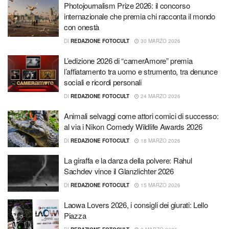
Photojournalism Prize 2026: il concorso
internazionale che premia chi racconta il mondo
con onestà
DI
REDAZIONE FOTOCULT
30 MARZO 2026
L’edizione 2026 di “camerAmore” premia
l’affiatamento tra uomo e strumento, tra denunce
sociali e ricordi personali
DI
REDAZIONE FOTOCULT
24 MARZO 2026
Animali selvaggi come attori comici di successo:
al via i Nikon Comedy Wildlife Awards 2026
DI
REDAZIONE FOTOCULT
18 MARZO 2026
La giraffa e la danza della polvere: Rahul
Sachdev vince il Glanzlichter 2026
DI
REDAZIONE FOTOCULT
15 MARZO 2026
Laowa Lovers 2026, i consigli dei giurati: Lello
Piazza