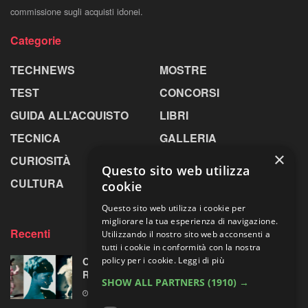
commissione sugli acquisti idonei.
Categorie
TECHNEWS
MOSTRE
TEST
CONCORSI
GUIDA ALL’ACQUISTO
LIBRI
TECNICA
GALLERIA
×
CURIOSITÀ
GREENPICS
Questo sito web utilizza
CULTURA
LA RIVISTA
cookie
Questo sito web utilizza i cookie per
migliorare la tua esperienza di navigazione.
Recenti
Utilizzando il nostro sito web acconsenti a
tutti i cookie in conformità con la nostra
Omaggio al laboratorio alchemico di Paolo
policy per i cookie.
Leggi di più
Roversi
SHOW ALL PARTNERS
(1910) →
6 AGOSTO 2026