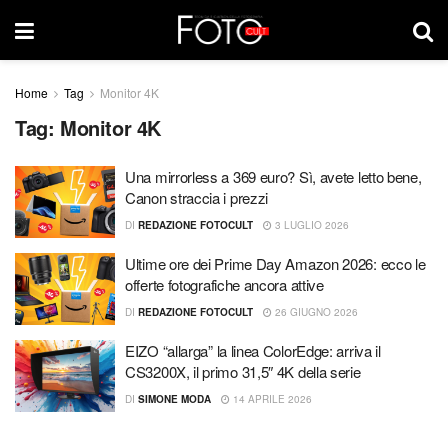
Home
Tag
Monitor 4K
Tag:
Monitor 4K
Una mirrorless a 369 euro? Sì, avete letto bene,
Canon straccia i prezzi
DI
REDAZIONE FOTOCULT
3 LUGLIO 2026
Ultime ore dei Prime Day Amazon 2026: ecco le
offerte fotografiche ancora attive
DI
REDAZIONE FOTOCULT
26 GIUGNO 2026
EIZO “allarga” la linea ColorEdge: arriva il
CS3200X, il primo 31,5″ 4K della serie
DI
SIMONE MODA
14 APRILE 2026