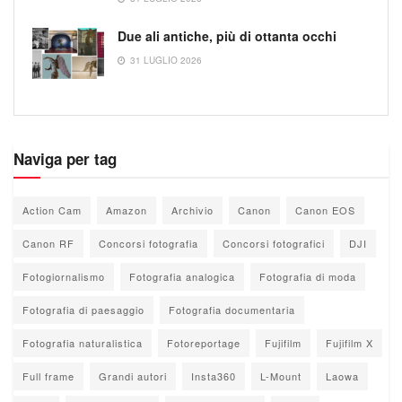
Due ali antiche, più di ottanta occhi
31 LUGLIO 2026
Naviga per tag
Action Cam
Amazon
Archivio
Canon
Canon EOS
Canon RF
Concorsi fotografia
Concorsi fotografici
DJI
Fotogiornalismo
Fotografia analogica
Fotografia di moda
Fotografia di paesaggio
Fotografia documentaria
Fotografia naturalistica
Fotoreportage
Fujifilm
Fujifilm X
Full frame
Grandi autori
Insta360
L-Mount
Laowa