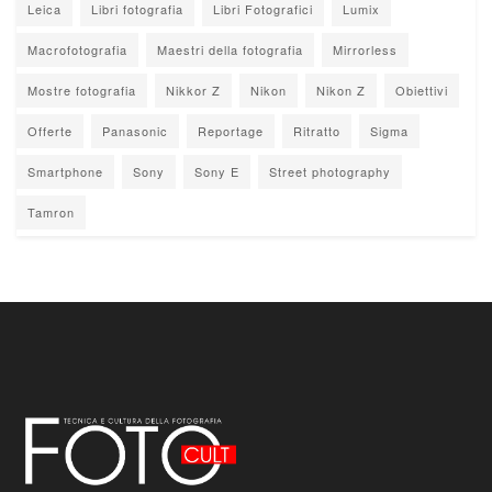
Leica
Libri fotografia
Libri Fotografici
Lumix
Macrofotografia
Maestri della fotografia
Mirrorless
Mostre fotografia
Nikkor Z
Nikon
Nikon Z
Obiettivi
Offerte
Panasonic
Reportage
Ritratto
Sigma
Smartphone
Sony
Sony E
Street photography
Tamron