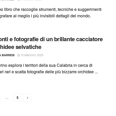
o libro che raccoglie strumenti, tecniche e suggerimenti
grafare al meglio i più invisibili dettagli del mondo.
nti e fotografie di un brillante cacciatore
chidee selvatiche
15 MAGGIO 2025
A BARRESI
rino esplora i territori della sua Calabria in cerca di
i rari e scatta fotografie delle più bizzarre orchidee ...
…
5