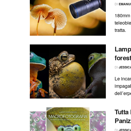
DI
EMANU
180mm f
teleobi
tratta.
Lampi
fores
DI
JESSIC
Le inca
impagab
dell’erp
Tutta
Paniz
DI
JESSIC