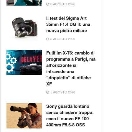
6 AGOSTO 2026
Il test del Sigma Art
35mm F1.4 DG II: una
nuova pietra miliare
6 AGOSTO 2026
Fujifilm X-T6: cambio di
programma a Parigi, ma
all’orizzonte si
intravede una
“doppietta” di ottiche
XF
5 AGOSTO 2026
Sony guarda lontano
senza chiedere troppo:
ecco il nuovo FE 100-
400mm F5.6-8 OSS