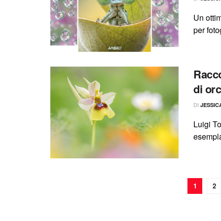
Un ottim
per foto
Racco
di or
DI
JESSIC
Luigi To
esemplar
1
2