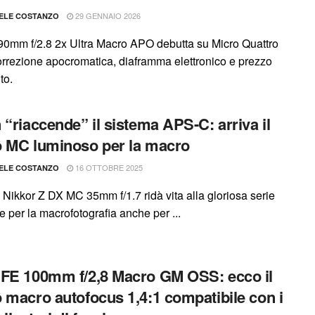
29 GENNAIO 2026
ELE COSTANZO
0mm f/2.8 2x Ultra Macro APO debutta su Micro Quattro
correzione apocromatica, diaframma elettronico e prezzo
to.
 “riaccende” il sistema APS-C: arriva il
 MC luminoso per la macro
16 OTTOBRE 2025
ELE COSTANZO
 Nikkor Z DX MC 35mm f/1.7 ridà vita alla gloriosa serie
he per la macrofotografia anche per ...
FE 100mm f/2,8 Macro GM OSS: ecco il
 macro autofocus 1,4:1 compatibile con i