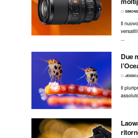
moltip
DI
SIMON
Il nuov
versatil
...
Due m
l’Oce
DI
JESSIC
Il pluri
assoluto
Laowa
ritor