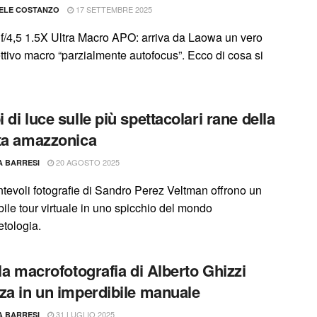
17 SETTEMBRE 2025
ELE COSTANZO
/4,5 1.5X Ultra Macro APO: arriva da Laowa un vero
ettivo macro “parzialmente autofocus”. Ecco di cosa si
 di luce sulle più spettacolari rane della
ta amazzonica
20 AGOSTO 2025
A BARRESI
ntevoli fotografie di Sandro Perez Veltman offrono un
ile tour virtuale in uno spicchio del mondo
etologia.
 la macrofotografia di Alberto Ghizzi
za in un imperdibile manuale
31 LUGLIO 2025
A BARRESI