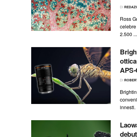
DI
REDAZ
Ross Gu
celebre
2.500 ...
Brigh
ottic
APS-
DI
ROBER
Brightin
conveni
innesti.
Laowa
debut