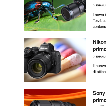
DI
EMANU
Laowa 9
Terzi: 
contenu
Nikon
primo
DI
EMANU
Il nuovo
di ottic
Sony 
primo