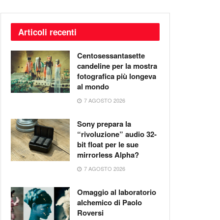
Articoli recenti
Centosessantasette
candeline per la mostra
fotografica più longeva
al mondo
7 AGOSTO 2026
Sony prepara la
“rivoluzione” audio 32-
bit float per le sue
mirrorless Alpha?
7 AGOSTO 2026
Omaggio al laboratorio
alchemico di Paolo
Roversi