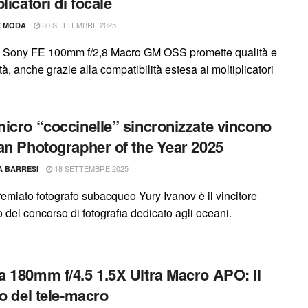
licatori di focale
30 SETTEMBRE 2025
E MODA
o Sony FE 100mm f/2,8 Macro GM OSS promette qualità e
ità, anche grazie alla compatibilità estesa ai moltiplicatori
icro “coccinelle” sincronizzate vincono
an Photographer of the Year 2025
18 SETTEMBRE 2025
A BARRESI
premiato fotografo subacqueo Yury Ivanov è il vincitore
 del concorso di fotografia dedicato agli oceani.
 180mm f/4.5 1.5X Ultra Macro APO: il
no del tele-macro