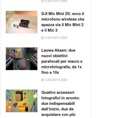
5 AGOSTO 2026
DJI Mic Mini 2S: ecco il
microfono wireless che
spazza via il Mic Mini 2
e il Mic 3
4 AGOSTO 2026
Laowa Aksen: due
nuovi obiettivi
parafocali per macro e
microfotografia, da 1x
fino a 10x
4 AGOSTO 2026
Quattro accessori
fotografici in sconto:
due indispensabili
dall’inizio, due da
acquistare con più