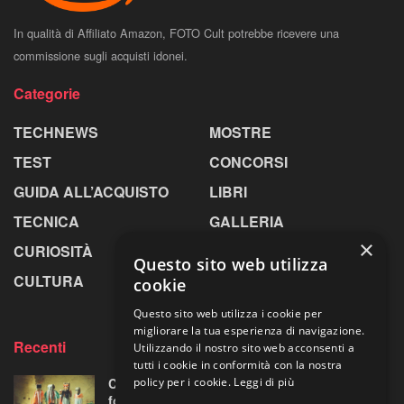
In qualità di Affiliato Amazon, FOTO Cult potrebbe ricevere una
commissione sugli acquisti idonei.
Categorie
TECHNEWS
MOSTRE
TEST
CONCORSI
GUIDA ALL’ACQUISTO
LIBRI
TECNICA
GALLERIA
×
CURIOSITÀ
GREENPICS
Questo sito web utilizza
CULTURA
LA RIVISTA
cookie
Questo sito web utilizza i cookie per
migliorare la tua esperienza di navigazione.
Recenti
Utilizzando il nostro sito web acconsenti a
tutti i cookie in conformità con la nostra
policy per i cookie.
Leggi di più
Centosessantasette candeline per la mostra
fotografica più longeva al mondo