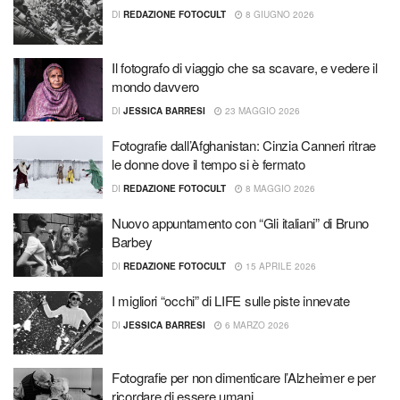
DI
REDAZIONE FOTOCULT
8 GIUGNO 2026
Il fotografo di viaggio che sa scavare, e vedere il
mondo davvero
DI
JESSICA BARRESI
23 MAGGIO 2026
Fotografie dall’Afghanistan: Cinzia Canneri ritrae
le donne dove il tempo si è fermato
DI
REDAZIONE FOTOCULT
8 MAGGIO 2026
Nuovo appuntamento con “Gli italiani” di Bruno
Barbey
DI
REDAZIONE FOTOCULT
15 APRILE 2026
I migliori “occhi” di LIFE sulle piste innevate
DI
JESSICA BARRESI
6 MARZO 2026
Fotografie per non dimenticare l’Alzheimer e per
ricordare di essere umani