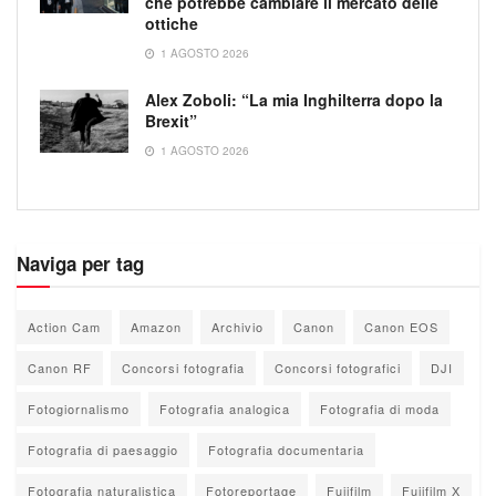
che potrebbe cambiare il mercato delle
ottiche
1 AGOSTO 2026
Alex Zoboli: “La mia Inghilterra dopo la
Brexit”
1 AGOSTO 2026
Naviga per tag
Action Cam
Amazon
Archivio
Canon
Canon EOS
Canon RF
Concorsi fotografia
Concorsi fotografici
DJI
Fotogiornalismo
Fotografia analogica
Fotografia di moda
Fotografia di paesaggio
Fotografia documentaria
Fotografia naturalistica
Fotoreportage
Fujifilm
Fujifilm X