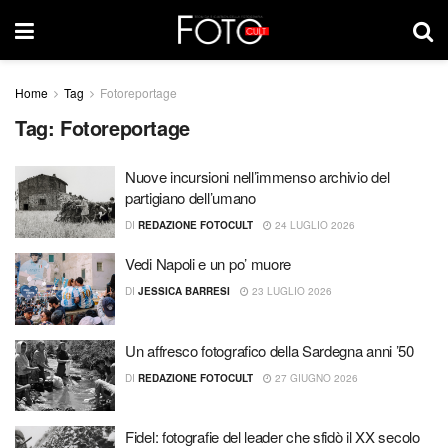
Home
Tag
Fotoreportage
Tag:
Fotoreportage
Nuove incursioni nell’immenso archivio del
partigiano dell’umano
DI
REDAZIONE FOTOCULT
24 LUGLIO 2026
Vedi Napoli e un po’ muore
DI
JESSICA BARRESI
23 LUGLIO 2026
Un affresco fotografico della Sardegna anni ’50
DI
REDAZIONE FOTOCULT
27 GIUGNO 2026
Fidel: fotografie del leader che sfidò il XX secolo