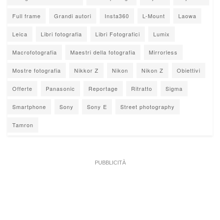
Full frame
Grandi autori
Insta360
L-Mount
Laowa
Leica
Libri fotografia
Libri Fotografici
Lumix
Macrofotografia
Maestri della fotografia
Mirrorless
Mostre fotografia
Nikkor Z
Nikon
Nikon Z
Obiettivi
Offerte
Panasonic
Reportage
Ritratto
Sigma
Smartphone
Sony
Sony E
Street photography
Tamron
PUBBLICITÀ