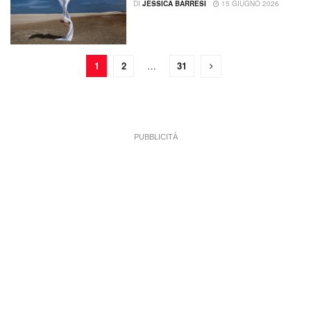
DI
JESSICA BARRESI
15 GIUGNO 2026
1
2
…
31
PUBBLICITÀ