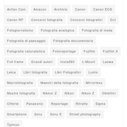
Action Cam
Amazon
Archivio
Canon
Canon EOS
Canon RF
Concorsi fotografia
Concorsi fotografici
DJI
Fotogiornalismo
Fotografia analogica
Fotografia di moda
Fotografia di paesaggio
Fotografia documentaria
Fotografia naturalistica
Fotoreportage
Fujifilm
Fujifilm X
Full frame
Grandi autori
Insta360
L-Mount
Laowa
Leica
Libri fotografia
Libri Fotografici
Lumix
Macrofotografia
Maestri della fotografia
Mirrorless
Mostre fotografia
Nikkor Z
Nikon
Nikon Z
Obiettivi
Offerte
Panasonic
Reportage
Ritratto
Sigma
Smartphone
Sony
Sony E
Street photography
Tamron