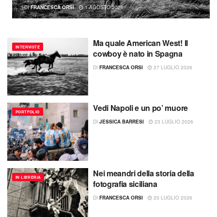
DI
FRANCESCA ORSI
1 AGOSTO 2026
Ma quale American West! Il
INTERVISTE
cowboy è nato in Spagna
DI
FRANCESCA ORSI
27 LUGLIO 2026
Vedi Napoli e un po’ muore
PORTFOLIO
DI
JESSICA BARRESI
23 LUGLIO 2026
Nei meandri della storia della
IN LIBRERIA
fotografia siciliana
DI
FRANCESCA ORSI
20 LUGLIO 2026