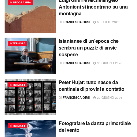
IN PROGRAMMA
Antonioni si incontrano su una
montagna
DI
FRANCESCA ORSI
6 LUGLIO 2026
Istantanee di un’epoca che
INTERVISTE
sembra un puzzle di ansie
sospese
DI
FRANCESCA ORSI
30 GIUGNO 2026
Peter Hujar: tutto nasce da
INTERVISTE
centinaia di provini a contatto
DI
FRANCESCA ORSI
22 GIUGNO 2026
Fotografare la danza primordiale
INTERVISTE
del vento