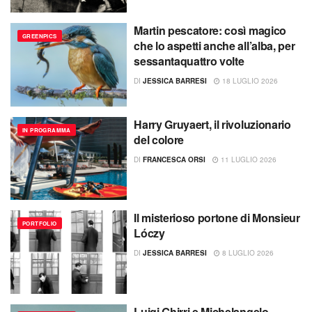
Martin pescatore: così magico
GREENPICS
che lo aspetti anche all’alba, per
sessantaquattro volte
DI
JESSICA BARRESI
18 LUGLIO 2026
Harry Gruyaert, il rivoluzionario
IN PROGRAMMA
del colore
DI
FRANCESCA ORSI
11 LUGLIO 2026
Il misterioso portone di Monsieur
PORTFOLIO
Lóczy
DI
JESSICA BARRESI
8 LUGLIO 2026
Luigi Ghirri e Michelangelo