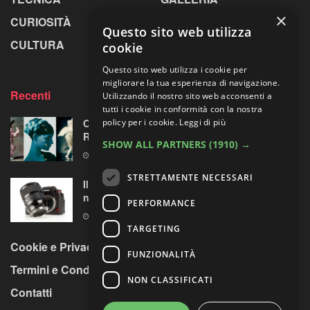
×
CURIOSITÀ
GREENPICS
Questo sito web utilizza
CULTURA
LA RIVISTA
cookie
Questo sito web utilizza i cookie per
migliorare la tua esperienza di navigazione.
Recenti
Utilizzando il nostro sito web acconsenti a
tutti i cookie in conformità con la nostra
Omaggio al laboratorio alchemico di Paolo
policy per i cookie.
Leggi di più
Roversi
SHOW ALL PARTNERS
(1910) →
6 AGOSTO 2026
STRETTAMENTE NECESSARI
Il test del Sigma Art 35mm F1.4 DG II: una
nuova pietra miliare
PERFORMANCE
6 AGOSTO 2026
TARGETING
Cookie e Privacy Policy
FUNZIONALITÀ
Termini e Condizioni
NON CLASSIFICATI
Contatti