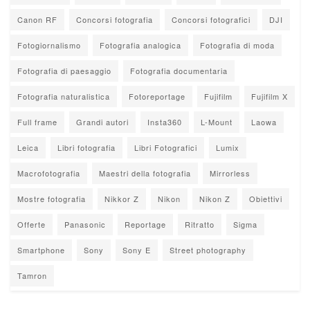
Canon RF
Concorsi fotografia
Concorsi fotografici
DJI
Fotogiornalismo
Fotografia analogica
Fotografia di moda
Fotografia di paesaggio
Fotografia documentaria
Fotografia naturalistica
Fotoreportage
Fujifilm
Fujifilm X
Full frame
Grandi autori
Insta360
L-Mount
Laowa
Leica
Libri fotografia
Libri Fotografici
Lumix
Macrofotografia
Maestri della fotografia
Mirrorless
Mostre fotografia
Nikkor Z
Nikon
Nikon Z
Obiettivi
Offerte
Panasonic
Reportage
Ritratto
Sigma
Smartphone
Sony
Sony E
Street photography
Tamron