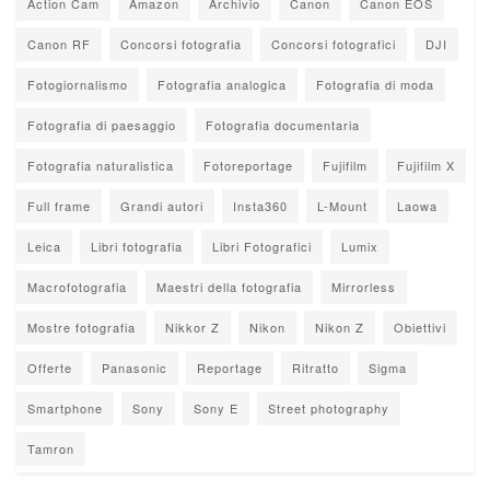
Action Cam
Amazon
Archivio
Canon
Canon EOS
Canon RF
Concorsi fotografia
Concorsi fotografici
DJI
Fotogiornalismo
Fotografia analogica
Fotografia di moda
Fotografia di paesaggio
Fotografia documentaria
Fotografia naturalistica
Fotoreportage
Fujifilm
Fujifilm X
Full frame
Grandi autori
Insta360
L-Mount
Laowa
Leica
Libri fotografia
Libri Fotografici
Lumix
Macrofotografia
Maestri della fotografia
Mirrorless
Mostre fotografia
Nikkor Z
Nikon
Nikon Z
Obiettivi
Offerte
Panasonic
Reportage
Ritratto
Sigma
Smartphone
Sony
Sony E
Street photography
Tamron