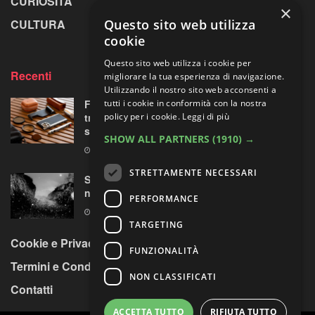
CURIOSITÀ
GREENPICS
×
Questo sito web utilizza
CULTURA
LA RIVISTA
cookie
Questo sito web utilizza i cookie per
Recenti
migliorare la tua esperienza di navigazione.
Utilizzando il nostro sito web acconsenti a
tutti i cookie in conformità con la nostra
Fotorgear Retro Photography Kit: l’iPhone si
policy per i cookie.
Leggi di più
traveste da fotocamera, ma ha davvero
senso?
SHOW ALL PARTNERS
(1910) →
9 AGOSTO 2026
STRETTAMENTE NECESSARI
Sperimentazioni artistiche sui paesaggi
nordici
PERFORMANCE
9 AGOSTO 2026
TARGETING
Cookie e Privacy Policy
FUNZIONALITÀ
Termini e Condizioni
NON CLASSIFICATI
Contatti
ACCETTA TUTTO
RIFIUTA TUTTO