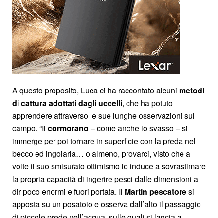
A questo proposito, Luca ci ha raccontato alcuni
metodi
di cattura adottati dagli uccelli
, che ha potuto
apprendere attraverso le sue lunghe osservazioni sul
campo. “Il
cormorano
– come anche lo svasso – si
immerge per poi tornare in superficie con la preda nel
becco ed ingoiarla… o almeno, provarci, visto che a
volte il suo smisurato ottimismo lo induce a sovrastimare
la propria capacità di ingerire pesci dalle dimensioni a
dir poco enormi e fuori portata. Il
Martin pescatore
si
apposta su un posatoio e osserva dall’alto il passaggio
di piccole prede nell’acqua, sulle quali si lancia a