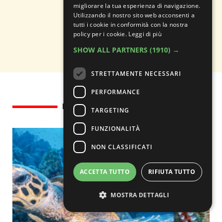
migliorare la tua esperienza di navigazione.
Utilizzando il nostro sito web acconsenti a
tutti i cookie in conformità con la nostra
policy per i cookie.
Leggi di più
SHOW ALL PARTNERS
(1910) →
STRETTAMENTE NECESSARI
PERFORMANCE
Potrebbero interessarti anche
TARGETING
FUNZIONALITÀ
NON CLASSIFICATI
ACCETTA TUTTO
RIFIUTA TUTTO
MOSTRA DETTAGLI