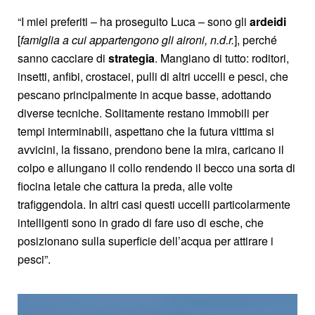
“I miei preferiti – ha proseguito Luca – sono gli
ardeidi
[
famiglia a cui appartengono gli aironi, n.d.r.
], perché
sanno cacciare di
strategia
. Mangiano di tutto: roditori,
insetti, anfibi, crostacei, pulli di altri uccelli e pesci, che
pescano principalmente in acque basse, adottando
diverse tecniche. Solitamente restano immobili per
tempi interminabili, aspettano che la futura vittima si
avvicini, la fissano, prendono bene la mira, caricano il
colpo e allungano il collo rendendo il becco una sorta di
fiocina letale che cattura la preda, alle volte
trafiggendola. In altri casi questi uccelli particolarmente
intelligenti sono in grado di fare uso di esche, che
posizionano sulla superficie dell’acqua per attirare i
pesci”.