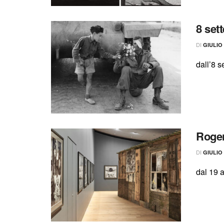
8 sett
DI
GIULIO
dall’8 
Roger
DI
GIULIO
dal 19 a