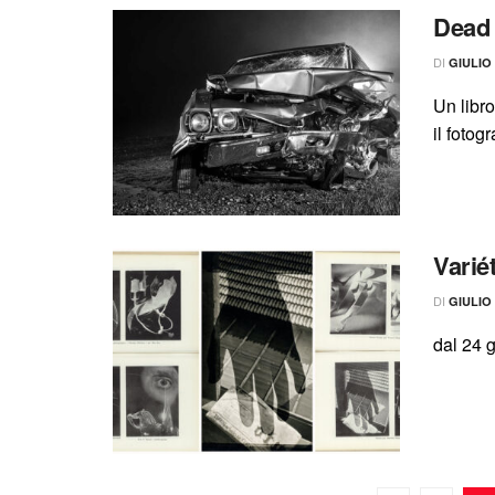
Dead 
DI
GIULIO
Un libro
il fotog
Varié
DI
GIULIO
dal 24 