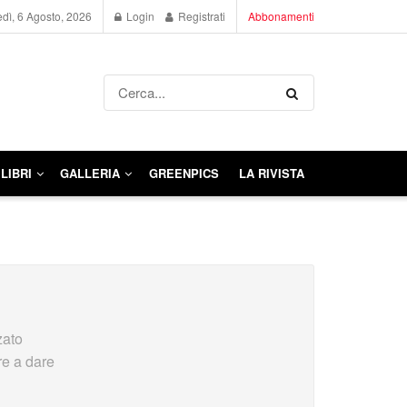
dì, 6 Agosto, 2026
Login
Registrati
Abbonamenti
LIBRI
GALLERIA
GREENPICS
LA RIVISTA
zato
re a dare