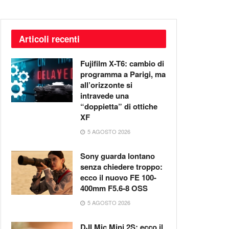
Articoli recenti
Fujifilm X-T6: cambio di
programma a Parigi, ma
all’orizzonte si
intravede una
“doppietta” di ottiche
XF
5 AGOSTO 2026
Sony guarda lontano
senza chiedere troppo:
ecco il nuovo FE 100-
400mm F5.6-8 OSS
5 AGOSTO 2026
DJI Mic Mini 2S: ecco il