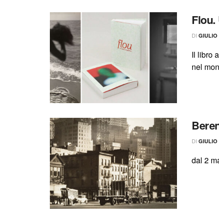
Flou.
DI
GIULIO
Il libro
nel mond
Beren
DI
GIULIO
dal 2 m