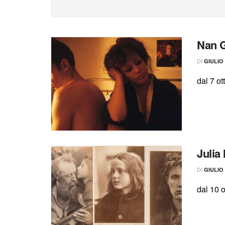
Nan G
DI
GIULIO
dal 7 o
Julia
DI
GIULIO
dal 10 