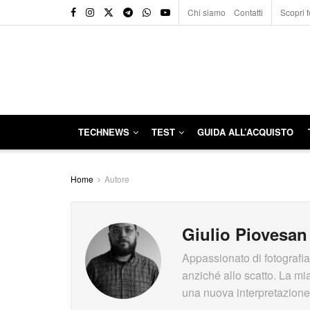
Chi siamo
Contatti
Scopri f
TECHNEWS
TEST
GUIDA ALL’ACQUISTO
Home
Autore
Giulio Piovesan
Appassionato di fotografia
anziché allo scatto. La mia
una nuova interpretazione di