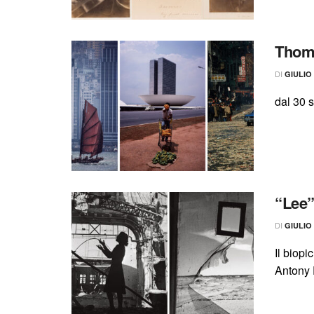
Thoma
DI
GIULIO
dal 30 
“Lee”:
DI
GIULIO
Il biopi
Antony 