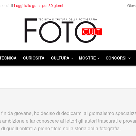
otocult.it
Leggi tutto gratis per 30 giorni
Giove
TECNICA
CURIOSITÀ
CULTURA
MOSTRE
CONCORSI
 fin da giovane, ho deciso di dedicarmi al giornalismo specializ
 ambizione è far conoscere ai lettori gli autori trascurati e prova
 quelli entrati a pieno titolo nella storia della fotografia.