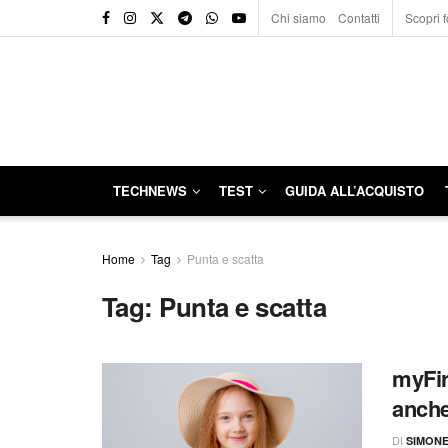
Chi siamo
Contatti
Scopri f
TECHNEWS
TEST
GUIDA ALL’ACQUISTO
Home
Tag
Punta e scatta
Tag:
Punta e scatta
myFir
anch
DI
SIMON