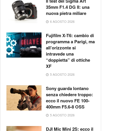
Il test del Sigma Art
35mm F1.4 DG II: una
nuova pietra miliare
6 AGOSTO 2026
Fujifilm X-T6: cambio di
programma a Parigi, ma
all’orizzonte si
intravede una
“doppietta” di ottiche
XF
5 AGOSTO 2026
Sony guarda lontano
senza chiedere troppo:
ecco il nuovo FE 100-
400mm F5.6-8 OSS
5 AGOSTO 2026
DJI Mic Mini 2S: ecco il