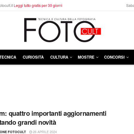
otocult.it
Leggi tutto gratis per 30 giorni
Saba
TECNICA
CURIOSITÀ
CULTURA
MOSTRE
CONCORSI
ilm: quattro importanti aggiornamenti
tando grandi novità
26 APRILE 2024
IONE FOTOCULT