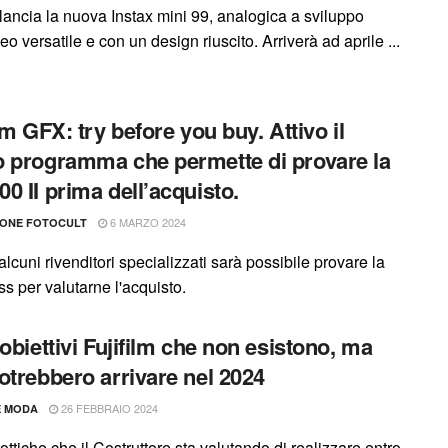
 lancia la nuova Instax mini 99, analogica a sviluppo
eo versatile e con un design riuscito. Arriverà ad aprile ...
lm GFX: try before you buy. Attivo il
 programma che permette di provare la
0 II prima dell’acquisto.
6 MARZO 2024
IONE FOTOCULT
lcuni rivenditori specializzati sarà possibile provare la
ss per valutarne l'acquisto.
 obiettivi Fujifilm che non esistono, ma
otrebbero arrivare nel 2024
26 FEBBRAIO 2024
E MODA
 ottiche che il Costruttore sta valutando di realizzare entro