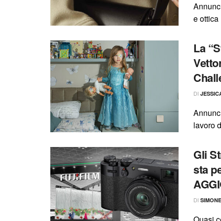
Annunci
e ottica
La “S
Vettor
Chall
DI
JESSIC
Annuncia
lavoro d
Gli S
sta p
AGG
DI
SIMON
Quasi ce