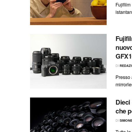
Fujifilm
istantan
Fujifi
nuovo
GFX10
DI
REDAZ
Presso a
mirrorle
Dieci
che p
DI
SIMON
Tutte le