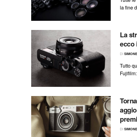
la fine 
La st
ecco i
DI
SIMON
Tutto q
Fujifilm
Torna
aggio
prem
DI
SIMON