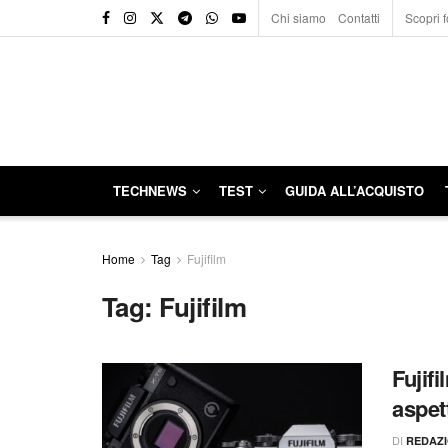
Chi siamo
Contatti
Scopri f
TECHNEWS
TEST
GUIDA ALL’ACQUISTO
Home
Tag
Fujifilm
Tag:
Fujifilm
Fujif
aspet
DI
REDAZ