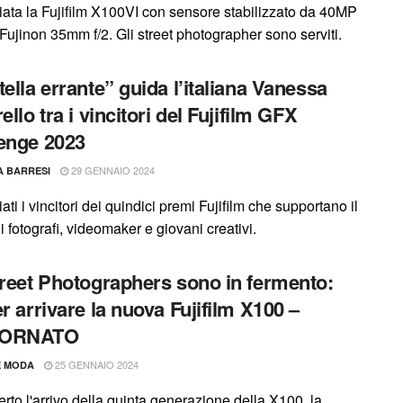
ata la Fujifilm X100VI con sensore stabilizzato da 40MP
 Fujinon 35mm f/2. Gli street photographer sono serviti.
tella errante” guida l’italiana Vanessa
ello tra i vincitori del Fujifilm GFX
enge 2023
29 GENNAIO 2024
A BARRESI
ti i vincitori dei quindici premi Fujifilm che supportano il
i fotografi, videomaker e giovani creativi.
treet Photographers sono in fermento:
er arrivare la nuova Fujifilm X100 –
IORNATO
25 GENNAIO 2024
E MODA
rto l'arrivo della quinta generazione della X100, la