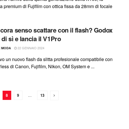
a premium di Fujifilm con ottica fissa da 28mm di focale
cora senso scattare con il flash? Godox
di sì e lancia il V1Pro
22 GENNAIO 2024
E MODA
ivo un nuovo flash da slitta profesionale compatibile con
rless di Canon, Fujifilm, Nikon, OM System e ...
8
9
…
13