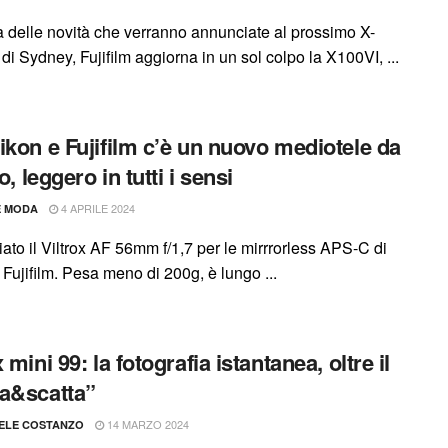
sa delle novità che verranno annunciate al prossimo X-
i Sydney, Fujifilm aggiorna in un sol colpo la X100VI, ...
ikon e Fujifilm c’è un nuovo mediotele da
to, leggero in tutti i sensi
4 APRILE 2024
E MODA
ato il Viltrox AF 56mm f/1,7 per le mirrrorless APS-C di
Fujifilm. Pesa meno di 200g, è lungo ...
 mini 99: la fotografia istantanea, oltre il
a&scatta”
14 MARZO 2024
ELE COSTANZO