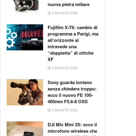
nuova pietra miliare
6 AGOSTO 2026
Fujifilm X-T6: cambio di
programma a Parigi, ma
all’orizzonte si
intravede una
“doppietta” di ottiche
XF
5 AGOSTO 2026
Sony guarda lontano
senza chiedere troppo:
ecco il nuovo FE 100-
400mm F5.6-8 OSS
5 AGOSTO 2026
DJI Mic Mini 2S: ecco il
microfono wireless che