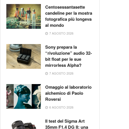
Centosessantasette
candeline per la mostra
fotografica più longeva
al mondo
7 AGOSTO 2026
Sony prepara la
“rivoluzione” audio 32-
bit float per le sue
mirrorless Alpha?
7 AGOSTO 2026
Omaggio al laboratorio
alchemico di Paolo
Roversi
6 AGOSTO 2026
Il test del Sigma Art
35mm F1.4 DG II: una