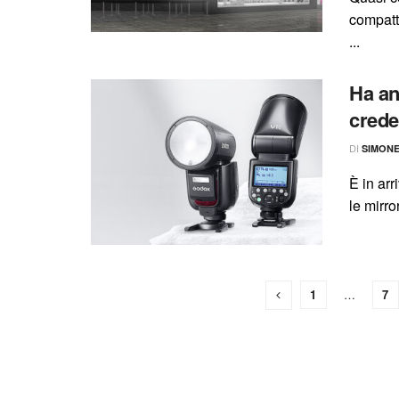
compatt
...
Ha an
crede 
DI
SIMON
È in arr
le mirro
1
…
7