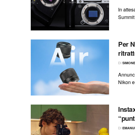
In atte
Summit d
Per N
ritrat
DI
SIMON
Annunci
Nikon e 
Instax
“punt
DI
EMANU