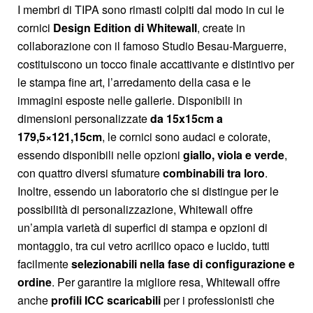
I membri di TIPA sono rimasti colpiti dal modo in cui le
cornici
Design Edition di Whitewall
, create in
collaborazione con il famoso Studio Besau-Marguerre,
costituiscono un tocco finale accattivante e distintivo per
le stampa fine art, l’arredamento della casa e le
immagini esposte nelle gallerie. Disponibili in
dimensioni personalizzate
da 15x15cm a
179,5×121,15cm
, le cornici sono audaci e colorate,
essendo disponibili nelle opzioni
giallo, viola e verde
,
con quattro diversi sfumature
combinabili tra loro
.
Inoltre, essendo un laboratorio che si distingue per le
possibilità di personalizzazione, Whitewall offre
un’ampia varietà di superfici di stampa e opzioni di
montaggio, tra cui vetro acrilico opaco e lucido, tutti
facilmente
selezionabili nella fase di configurazione e
ordine
. Per garantire la migliore resa, Whitewall offre
anche
profili ICC scaricabili
per i professionisti che