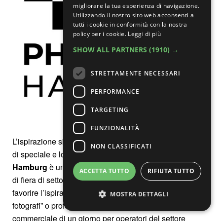
migliorare la tua esperienza di navigazione.
Utilizzando il nostro sito web acconsenti a
tutti i cookie in conformità con la nostra
policy per i cookie.
Leggi di più
SHOW ALL PARTNERS
(1910) →
STRETTAMENTE NECESSARI
PERFORMANCE
TARGETING
Photopia Hamburg ​
FUNZIONALITÀ
L’ispirazione si verifica quando sperimentiamo qualcosa
NON CLASSIFICATI
di speciale e lo condividiamo con gli altri.
PHOTOPIA
Hamburg
è un evento che concretizza una nuova forma
ACCETTA TUTTO
RIFIUTA TUTTO
di fiera di settore, con un approccio differente per
favorire l’ispirazione per gli utenti, siano essi “smart-
MOSTRA DETTAGLI
fotografi” o professionisti. La fiera prevede una sessione
commerciale di un giorno per operatori del settore