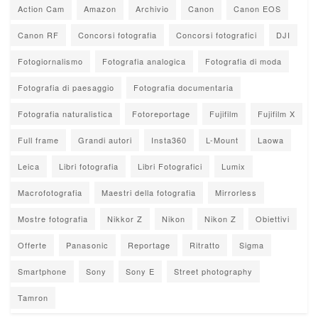
Action Cam
Amazon
Archivio
Canon
Canon EOS
Canon RF
Concorsi fotografia
Concorsi fotografici
DJI
Fotogiornalismo
Fotografia analogica
Fotografia di moda
Fotografia di paesaggio
Fotografia documentaria
Fotografia naturalistica
Fotoreportage
Fujifilm
Fujifilm X
Full frame
Grandi autori
Insta360
L-Mount
Laowa
Leica
Libri fotografia
Libri Fotografici
Lumix
Macrofotografia
Maestri della fotografia
Mirrorless
Mostre fotografia
Nikkor Z
Nikon
Nikon Z
Obiettivi
Offerte
Panasonic
Reportage
Ritratto
Sigma
Smartphone
Sony
Sony E
Street photography
Tamron