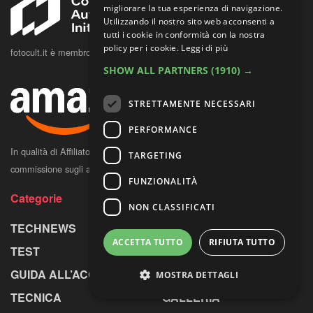
migliorare la tua esperienza di navigazione.
Utilizzando il nostro sito web acconsenti a
tutti i cookie in conformità con la nostra
policy per i cookie.
Leggi di più
fotocult.it è membro della Content Authenticity Initiative
SHOW ALL PARTNERS
(1910) →
STRETTAMENTE NECESSARI
PERFORMANCE
In qualità di Affiliato Amazon, FOTO Cult potrebbe ricevere una
TARGETING
commissione sugli acquisti idonei.
FUNZIONALITÀ
Categorie
NON CLASSIFICATI
TECHNEWS
MOSTRE
ACCETTA TUTTO
RIFIUTA TUTTO
TEST
CONCORSI
GUIDA ALL’ACQUISTO
LIBRI
MOSTRA DETTAGLI
TECNICA
GALLERIA