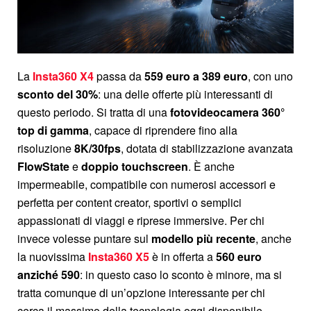
La
Insta360 X4
passa da
559 euro a 389 euro
, con uno
sconto del 30%
: una delle offerte più interessanti di
questo periodo. Si tratta di una
fotovideocamera 360°
top di gamma
, capace di riprendere fino alla
risoluzione
8K/30fps
, dotata di stabilizzazione avanzata
FlowState
e
doppio touchscreen
. È anche
impermeabile, compatibile con numerosi accessori e
perfetta per content creator, sportivi o semplici
appassionati di viaggi e riprese immersive. Per chi
invece volesse puntare sul
modello più recente
, anche
la nuovissima
Insta360 X5
è in offerta a
560 euro
anziché 590
: in questo caso lo sconto è minore, ma si
tratta comunque di un’opzione interessante per chi
cerca il massimo della tecnologia oggi disponibile.