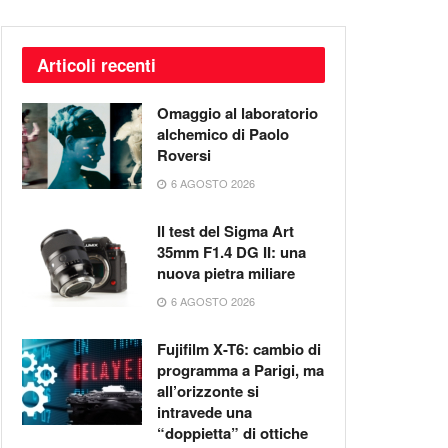
Articoli recenti
Omaggio al laboratorio
alchemico di Paolo
Roversi
6 AGOSTO 2026
Il test del Sigma Art
35mm F1.4 DG II: una
nuova pietra miliare
6 AGOSTO 2026
Fujifilm X-T6: cambio di
programma a Parigi, ma
all’orizzonte si
intravede una
“doppietta” di ottiche