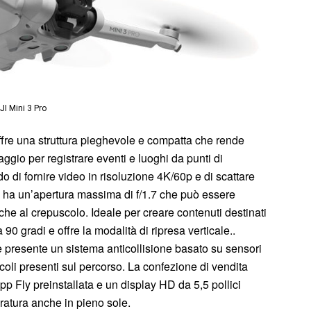
JI Mini 3 Pro
ffre una struttura pieghevole e compatta che rende
aggio per registrare eventi e luoghi da punti di
do di fornire video in risoluzione 4K/60p e di scattare
o ha un’apertura massima di f/1.7 che può essere
nche al crepuscolo. Ideale per creare contenuti destinati
a 90 gradi e offre la modalità di ripresa verticale..
 è presente un sistema anticollisione basato su sensori
coli presenti sul percorso. La confezione di vendita
p Fly preinstallata e un display HD da 5,5 pollici
dratura anche in pieno sole.