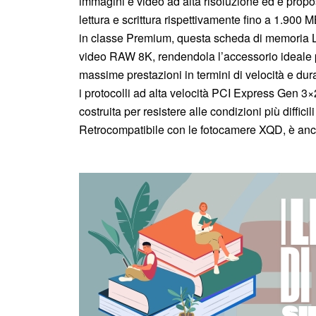
immagini e video ad alta risoluzione ed è propo
lettura e scrittura rispettivamente fino a 1.900
in classe Premium, questa scheda di memoria Lex
video RAW 8K, rendendola l’accessorio ideale p
massime prestazioni in termini di velocità e dur
i protocolli ad alta velocità PCI Express Gen 
costruita per resistere alle condizioni più diffici
Retrocompatibile con le fotocamere XQD, è anche