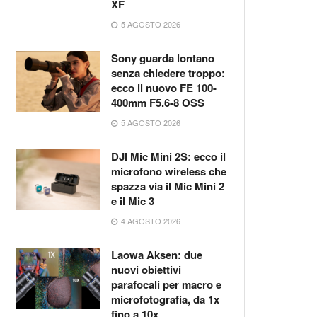
XF
5 AGOSTO 2026
Sony guarda lontano
senza chiedere troppo:
ecco il nuovo FE 100-
400mm F5.6-8 OSS
5 AGOSTO 2026
DJI Mic Mini 2S: ecco il
microfono wireless che
spazza via il Mic Mini 2
e il Mic 3
4 AGOSTO 2026
Laowa Aksen: due
nuovi obiettivi
parafocali per macro e
microfotografia, da 1x
fino a 10x