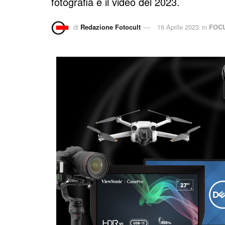
fotografia e il video del 2023.
di
Redazione Fotocult
16 Aprile 2023
in
FOC