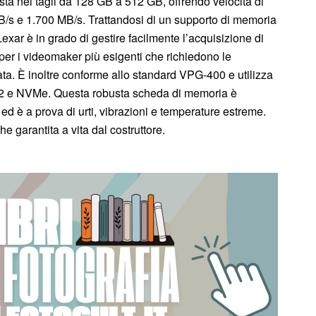
sta nei tagli da 128 GB a 512 GB, offrendo velocità di
 MB/s e 1.700 MB/s. Trattandosi di un supporto di memoria
ar è in grado di gestire facilmente l’acquisizione di
er i videomaker più esigenti che richiedono le
ata. È inoltre conforme allo standard VPG-400 e utilizza
3×2 e NVMe. Questa robusta scheda di memoria è
li ed è a prova di urti, vibrazioni e temperature estreme.
 garantita a vita dal costruttore.