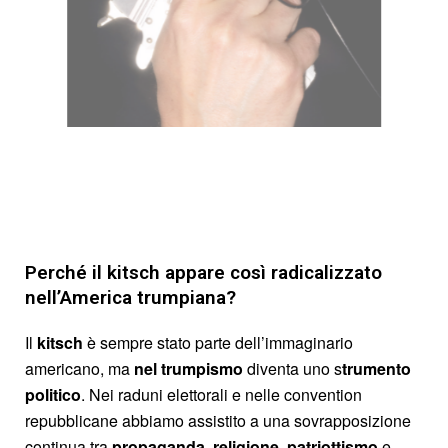
Perché il kitsch appare così radicalizzato
nell’America trumpiana?
Il
kitsch
è sempre stato parte dell’immaginario
americano, ma
nel trumpismo
diventa uno s
trumento
politico
. Nei raduni elettorali e nelle convention
repubblicane abbiamo assistito a una sovrapposizione
continua tra
propaganda
,
religione
,
patriottismo
e