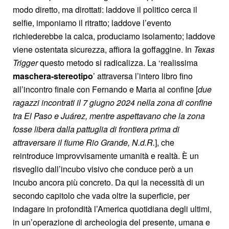
modo diretto, ma dirottati: laddove il politico cerca il
selfie, imponiamo il ritratto; laddove l’evento
richiederebbe la calca, produciamo isolamento; laddove
viene ostentata sicurezza, affiora la goffaggine. In
Texas
Trigger
questo metodo si radicalizza. La ‘realissima
maschera-stereotipo
’ attraversa l’intero libro fino
all’incontro finale con Fernando e Maria al confine [
due
ragazzi incontrati il 7 giugno 2024 nella zona di confine
tra El Paso e Juárez, mentre aspettavano che la zona
fosse libera dalla pattuglia di frontiera prima di
attraversare il fiume Rio Grande, N.d.R.
], che
reintroduce improvvisamente umanità e realtà. È un
risveglio dall’incubo visivo che conduce però a un
incubo ancora più concreto. Da qui la necessità di un
secondo capitolo che vada oltre la superficie, per
indagare in profondità l’America quotidiana degli ultimi,
in un’operazione di archeologia del presente, umana e