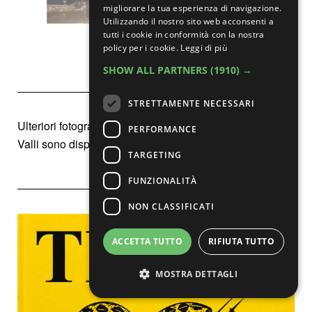
migliorare la tua esperienza di navigazione.
Utilizzando il nostro sito web acconsenti a
tutti i cookie in conformità con la nostra
policy per i cookie.
Leggi di più
SHOW ALL PARTNERS
(1910) →
STRETTAMENTE NECESSARI
Ulteriori fotografie e informazioni sul lavoro di Santese e
PERFORMANCE
Valli sono disponibili sul sito
cesura.it
.
TARGETING
FUNZIONALITÀ
NON CLASSIFICATI
ACCETTA TUTTO
RIFIUTA TUTTO
MOSTRA DETTAGLI