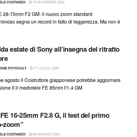
19 NOVEMBRE 2024
ELE COSTANZO
 28-70mm F2 GM: il nuovo zoom standard
minoso segna un record in fatto di leggerezza. Ma non è
da estate di Sony all’insegna del ritratto
ore
17 LUGLIO 2024
IONE FOTOCULT
ine agosto il Costruttore giapponese potrebbe aggiornare
rsione II il mediotele FE 85mm f/1.4 GM
FE 16-25mm F2.8 G, il test del primo
o-zoom”
29 MAGGIO 2024
ELE COSTANZO