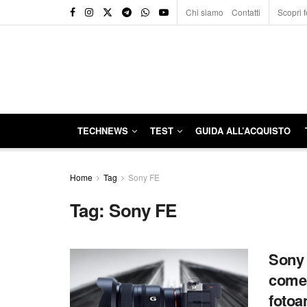
Chi siamo
Contatti
Scopri f
TECHNEWS
TEST
GUIDA ALL’ACQUISTO
Home
Tag
Sony FE
Tag:
Sony FE
Sony 
come 
fotoa