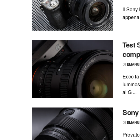
Il Sony
appena 
Test 
comp
DI
EMANU
Ecco la
luminos
al G ...
Sony 
DI
EMANU
Provato