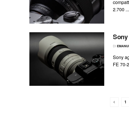
compatt
2.700 ...
Sony 
DI
EMANU
Sony ag
FE 70-2
1