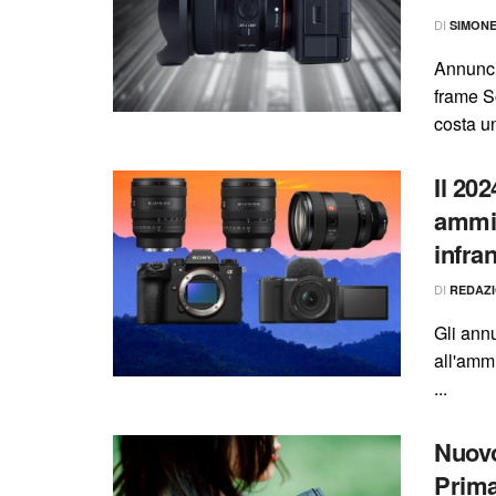
DI
SIMON
Annunci
frame S
costa un
Il 20
ammir
infra
DI
REDAZ
Gli ann
all'ammi
...
Nuov
Prim