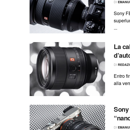
DI
EMANU
Sony FE
superlu
...
La cal
d’aut
DI
REDAZ
Entro f
alla ve
Sony 
“nan
DI
EMANU