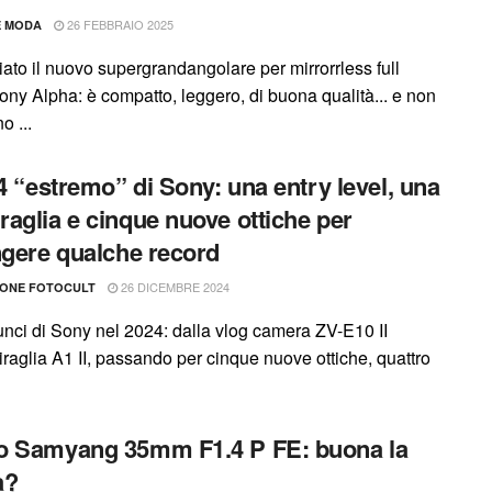
26 FEBBRAIO 2025
E MODA
ato il nuovo supergrandangolare per mirrorrless full
ony Alpha: è compatto, leggero, di buona qualità... e non
o ...
24 “estremo” di Sony: una entry level, una
aglia e cinque nuove ottiche per
ngere qualche record
26 DICEMBRE 2024
IONE FOTOCULT
unci di Sony nel 2024: dalla vlog camera ZV-E10 II
raglia A1 II, passando per cinque nuove ottiche, quattro
o Samyang 35mm F1.4 P FE: buona la
a?