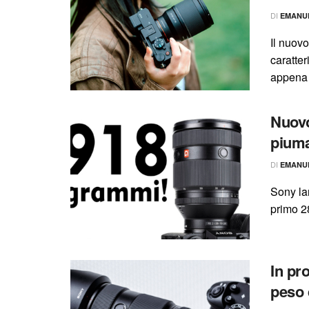
DI
EMANU
Il nuov
caratte
appena .
Nuov
piuma
DI
EMANU
Sony la
primo 28
In pr
peso 