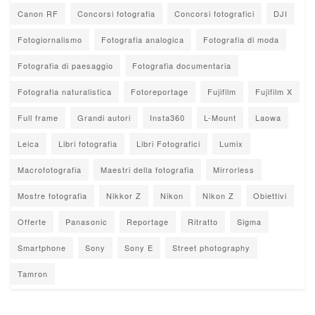
Canon RF
Concorsi fotografia
Concorsi fotografici
DJI
Fotogiornalismo
Fotografia analogica
Fotografia di moda
Fotografia di paesaggio
Fotografia documentaria
Fotografia naturalistica
Fotoreportage
Fujifilm
Fujifilm X
Full frame
Grandi autori
Insta360
L-Mount
Laowa
Leica
Libri fotografia
Libri Fotografici
Lumix
Macrofotografia
Maestri della fotografia
Mirrorless
Mostre fotografia
Nikkor Z
Nikon
Nikon Z
Obiettivi
Offerte
Panasonic
Reportage
Ritratto
Sigma
Smartphone
Sony
Sony E
Street photography
Tamron