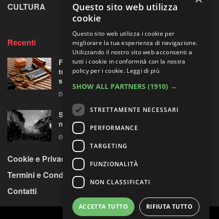
Questo sito web utilizza
CULTURA
LA RIVISTA
cookie
Questo sito web utilizza i cookie per
Recenti
migliorare la tua esperienza di navigazione.
Utilizzando il nostro sito web acconsenti a
tutti i cookie in conformità con la nostra
Fotorgear Retro Photography Kit: l’iPhone si
policy per i cookie.
Leggi di più
traveste da fotocamera, ma ha davvero
senso?
SHOW ALL PARTNERS
(1910) →
9 AGOSTO 2026
STRETTAMENTE NECESSARI
Sperimentazioni artistiche sui paesaggi
nordici
PERFORMANCE
9 AGOSTO 2026
TARGETING
Cookie e Privacy Policy
FUNZIONALITÀ
Termini e Condizioni
NON CLASSIFICATI
Contatti
ACCETTA TUTTO
RIFIUTA TUTTO