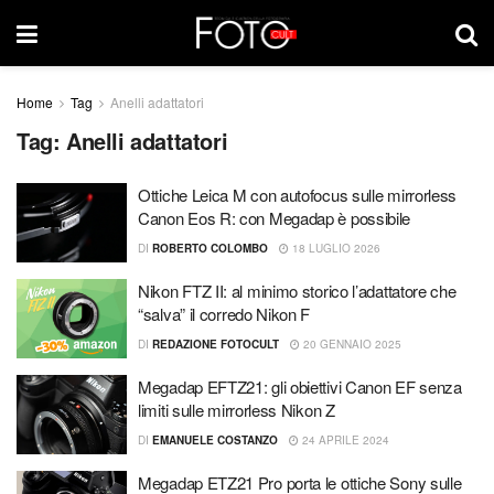
Home
Tag
Anelli adattatori
Tag:
Anelli adattatori
Ottiche Leica M con autofocus sulle mirrorless
Canon Eos R: con Megadap è possibile
DI
ROBERTO COLOMBO
18 LUGLIO 2026
Nikon FTZ II: al minimo storico l’adattatore che
“salva” il corredo Nikon F
DI
REDAZIONE FOTOCULT
20 GENNAIO 2025
Megadap EFTZ21: gli obiettivi Canon EF senza
limiti sulle mirrorless Nikon Z
DI
EMANUELE COSTANZO
24 APRILE 2024
Megadap ETZ21 Pro porta le ottiche Sony sulle