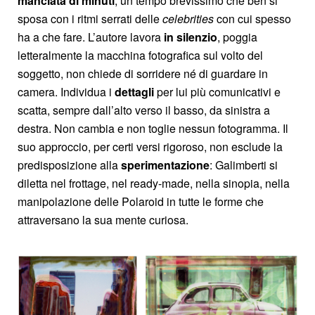
manciata di minuti
, un tempo brevissimo che ben si
sposa con i ritmi serrati delle
celebrities
con cui spesso
ha a che fare. L’autore lavora
in silenzio
, poggia
letteralmente la macchina fotografica sul volto del
soggetto, non chiede di sorridere né di guardare in
camera. Individua i
dettagli
per lui più comunicativi e
scatta, sempre dall’alto verso il basso, da sinistra a
destra. Non cambia e non toglie nessun fotogramma. Il
suo approccio, per certi versi rigoroso, non esclude la
predisposizione alla
sperimentazione
: Galimberti si
diletta nel frottage, nel ready-made, nella sinopia, nella
manipolazione delle Polaroid in tutte le forme che
attraversano la sua mente curiosa.