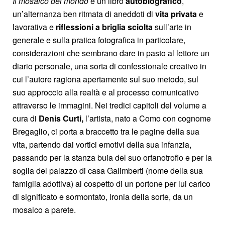
Il mosaico del mondo
è un libro
autobiografico
,
un’alternanza ben ritmata di aneddoti di
vita privata
e
lavorativa e
riflessioni a briglia sciolta
sull’arte in
generale e sulla pratica fotografica in particolare,
considerazioni che sembrano dare in pasto al lettore un
diario personale, una sorta di confessionale creativo in
cui l’autore ragiona apertamente sul suo metodo, sul
suo approccio alla realtà e al processo comunicativo
attraverso le immagini. Nei tredici capitoli del volume a
cura di
Denis Curti,
l’artista, nato a Como con cognome
Bregaglio, ci porta a braccetto tra le pagine della sua
vita, partendo dai vortici emotivi della sua infanzia,
passando per la stanza buia del suo orfanotrofio e per la
soglia del palazzo di casa Galimberti (nome della sua
famiglia adottiva) al cospetto di un portone per lui carico
di significato e sormontato, ironia della sorte, da un
mosaico a parete.