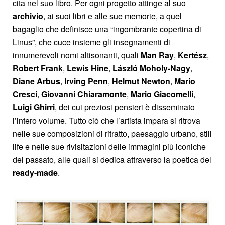
cita nel suo libro. Per ogni progetto attinge al suo
archivio
, ai suoi libri e alle sue memorie, a quel
bagaglio che definisce una “ingombrante copertina di
Linus”, che cuce insieme gli insegnamenti di
innumerevoli nomi altisonanti, quali
Man Ray
,
Kertész
,
Robert Frank
,
Lewis Hine
,
László Moholy-Nagy
,
Diane Arbus
,
Irving Penn
,
Helmut Newton
,
Mario
Cresci
,
Giovanni
Chiaramonte
,
Mario
Giacomelli
,
Luigi
Ghirri
, dei cui preziosi pensieri è disseminato
l’intero volume. Tutto ciò che l’artista impara si ritrova
nelle sue composizioni di ritratto, paesaggio urbano, still
life e nelle sue rivisitazioni delle immagini più iconiche
del passato, alle quali si dedica attraverso la poetica del
ready-made
.