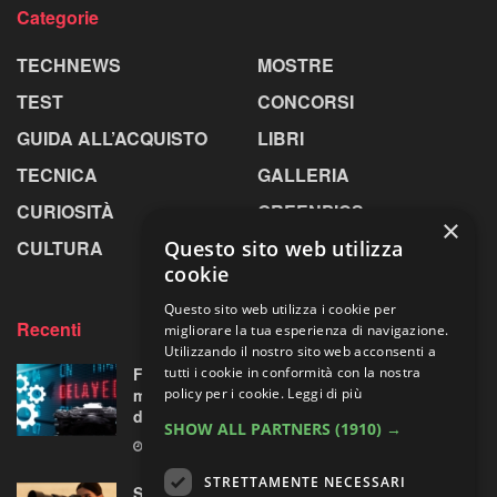
Categorie
TECHNEWS
MOSTRE
TEST
CONCORSI
GUIDA ALL’ACQUISTO
LIBRI
TECNICA
GALLERIA
CURIOSITÀ
GREENPICS
×
Questo sito web utilizza
CULTURA
LA RIVISTA
cookie
Questo sito web utilizza i cookie per
Recenti
migliorare la tua esperienza di navigazione.
Utilizzando il nostro sito web acconsenti a
tutti i cookie in conformità con la nostra
Fujifilm X-T6: cambio di programma a Parigi,
policy per i cookie.
Leggi di più
ma all’orizzonte si intravede una “doppietta”
di ottiche XF
SHOW ALL PARTNERS
(1910) →
5 AGOSTO 2026
STRETTAMENTE NECESSARI
Sony guarda lontano senza chiedere troppo: