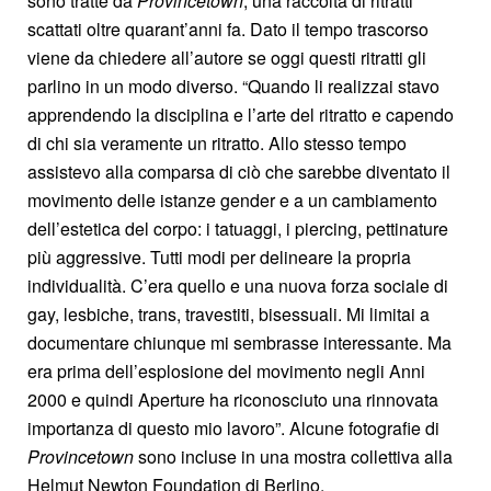
sono tratte da
Provincetown
, una raccolta di ritratti
scattati oltre quarant’anni fa. Dato il tempo trascorso
viene da chiedere all’autore se oggi questi ritratti gli
parlino in un modo diverso. “Quando li realizzai stavo
apprendendo la disciplina e l’arte del ritratto e capendo
di chi sia veramente un ritratto. Allo stesso tempo
assistevo alla comparsa di ciò che sarebbe diventato il
movimento delle istanze gender e a un cambiamento
dell’estetica del corpo: i tatuaggi, i piercing, pettinature
più aggressive. Tutti modi per delineare la propria
individualità. C’era quello e una nuova forza sociale di
gay, lesbiche, trans, travestiti, bisessuali. Mi limitai a
documentare chiunque mi sembrasse interessante. Ma
era prima dell’esplosione del movimento negli Anni
2000 e quindi Aperture ha riconosciuto una rinnovata
importanza di questo mio lavoro”. Alcune fotografie di
Provincetown
sono incluse in una mostra collettiva alla
Helmut Newton Foundation di Berlino.