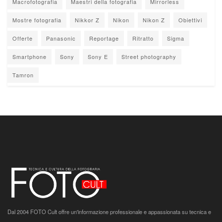
Macrofotografia
Maestri della fotografia
Mirrorless
Mostre fotografia
Nikkor Z
Nikon
Nikon Z
Obiettivi
Offerte
Panasonic
Reportage
Ritratto
Sigma
Smartphone
Sony
Sony E
Street photography
Tamron
Dal 2004 FOTO Cult offre un'informazione professionale e appassionata su tecnica e