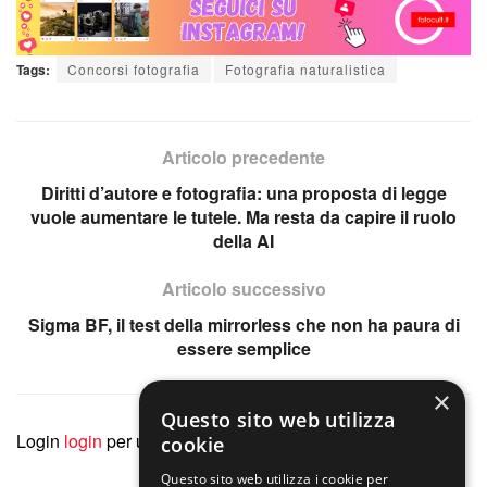
Tags:
Concorsi fotografia
Fotografia naturalistica
Articolo precedente
Diritti d’autore e fotografia: una proposta di legge
vuole aumentare le tutele. Ma resta da capire il ruolo
della AI
Articolo successivo
Sigma BF, il test della mirrorless che non ha paura di
essere semplice
×
Questo sito web utilizza
Login
login
per unirti alla discussione
cookie
Questo sito web utilizza i cookie per
PUBBLICITÀ