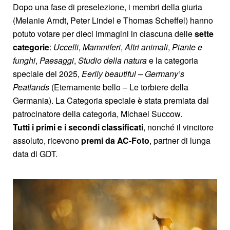
Dopo una fase di preselezione, i membri della giuria
(Melanie Arndt, Peter Lindel e Thomas Scheffel) hanno
potuto votare per dieci immagini in ciascuna delle
sette
categorie
:
Uccelli
,
Mammiferi
,
Altri animali
,
Piante
e
funghi
,
Paesaggi
,
Studio
della natura
e la categoria
speciale del 2025,
Eerily beautiful – Germany’s
Peatlands
(Eternamente bello – Le torbiere della
Germania). La Categoria speciale è stata premiata dal
patrocinatore della categoria, Michael Succow.
Tutti i primi e i secondi classificati
, nonché il vincitore
assoluto, ricevono
premi da AC-Foto
, partner di lunga
data di GDT.