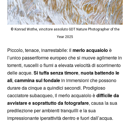
© Konrad Wothe, vincitore assoluto GDT Nature Photographer of the
Year 2025
Piccolo, tenace, inarrestabile: il
merlo acquaiolo
è
l’unico passeriforme europeo che si muove agilmente in
torrenti, ruscelli o fiumi a elevata velocità di scorrimento
delle acque.
Si tuffa senza timore
,
nuota battendo le
ali
,
cammina sul fondale
in immersioni che possono
durare da cinque a quindici secondi. Prodigioso
cacciatore subacqueo, il merlo acquaiolo è
difficile da
avvistare e soprattutto da fotografare
, causa la sua
predilezione per ambienti tranquilli e la sua
impressionante iperattività dentro e fuori dall’acqua.