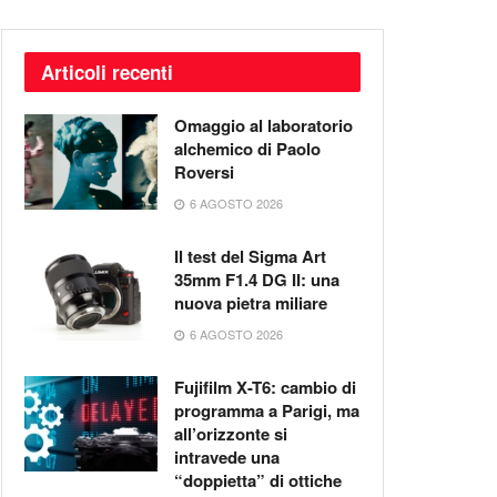
Articoli recenti
Omaggio al laboratorio
alchemico di Paolo
Roversi
6 AGOSTO 2026
Il test del Sigma Art
35mm F1.4 DG II: una
nuova pietra miliare
6 AGOSTO 2026
Fujifilm X-T6: cambio di
programma a Parigi, ma
all’orizzonte si
intravede una
“doppietta” di ottiche