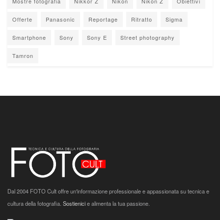
Mostre fotografia
Nikkor Z
Nikon
Nikon Z
Obiettivi
Offerte
Panasonic
Reportage
Ritratto
Sigma
Smartphone
Sony
Sony E
Street photography
Tamron
Dal 2004 FOTO Cult offre un'informazione professionale e appassionata su tecnica e
cultura della fotografia.
Sostienici
e alimenta la tua passione.