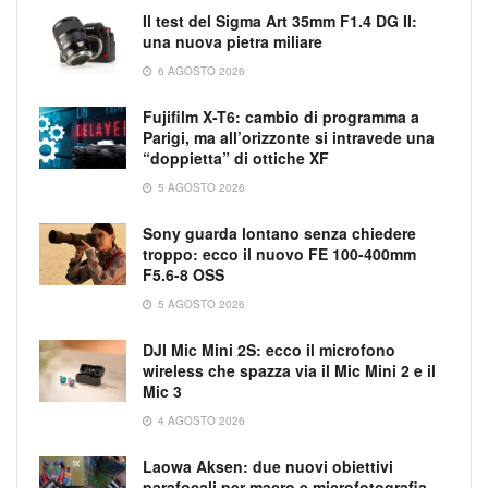
Il test del Sigma Art 35mm F1.4 DG II:
una nuova pietra miliare
6 AGOSTO 2026
Fujifilm X-T6: cambio di programma a
Parigi, ma all’orizzonte si intravede una
“doppietta” di ottiche XF
5 AGOSTO 2026
Sony guarda lontano senza chiedere
troppo: ecco il nuovo FE 100-400mm
F5.6-8 OSS
5 AGOSTO 2026
DJI Mic Mini 2S: ecco il microfono
wireless che spazza via il Mic Mini 2 e il
Mic 3
4 AGOSTO 2026
Laowa Aksen: due nuovi obiettivi
parafocali per macro e microfotografia,