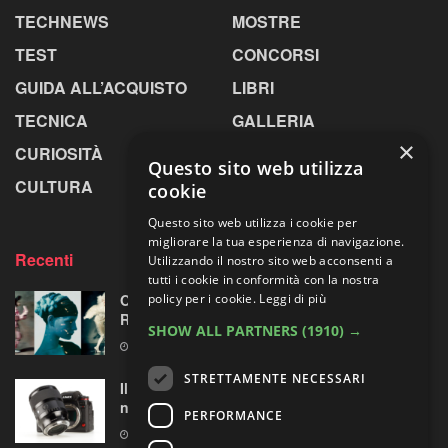
TECHNEWS
MOSTRE
TEST
CONCORSI
GUIDA ALL’ACQUISTO
LIBRI
TECNICA
GALLERIA
×
CURIOSITÀ
GREENPICS
Questo sito web utilizza
CULTURA
LA RIVISTA
cookie
Questo sito web utilizza i cookie per
migliorare la tua esperienza di navigazione.
Recenti
Utilizzando il nostro sito web acconsenti a
tutti i cookie in conformità con la nostra
Omaggio al laboratorio alchemico di Paolo
policy per i cookie.
Leggi di più
Roversi
SHOW ALL PARTNERS
(1910) →
6 AGOSTO 2026
STRETTAMENTE NECESSARI
Il test del Sigma Art 35mm F1.4 DG II: una
nuova pietra miliare
PERFORMANCE
6 AGOSTO 2026