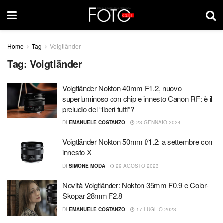
Home
Tag
Voigtländer
Tag:
Voigtländer
Voigtländer Nokton 40mm F1.2, nuovo
superluminoso con chip e innesto Canon RF: è il
preludio del “liberi tutti”?
DI
EMANUELE COSTANZO
23 GENNAIO 2024
Voigtländer Nokton 50mm f/1.2: a settembre con
innesto X
DI
SIMONE MODA
29 AGOSTO 2023
Novità Voigtländer: Nokton 35mm F0.9 e Color-
Skopar 28mm F2.8
DI
EMANUELE COSTANZO
17 LUGLIO 2023