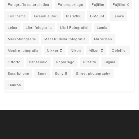
Fotografia naturalistica
Fotoreportage
Fujifilm
Fujifilm X
Full frame
Grandi autori
Insta360
L-Mount
Laowa
Leica
Libri fotografia
Libri Fotografici
Lumix
Macrofotografia
Maestri della fotografia
Mirrorless
Mostre fotografia
Nikkor Z
Nikon
Nikon Z
Obiettivi
Offerte
Panasonic
Reportage
Ritratto
Sigma
Smartphone
Sony
Sony E
Street photography
Tamron