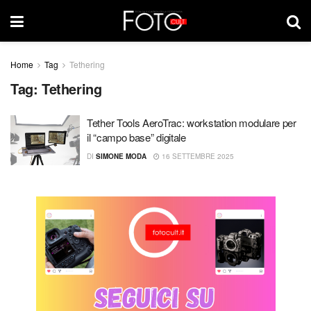
Home
Tag
Tethering
Tag:
Tethering
Tether Tools AeroTrac: workstation modulare per
il “campo base” digitale
DI
SIMONE MODA
16 SETTEMBRE 2025