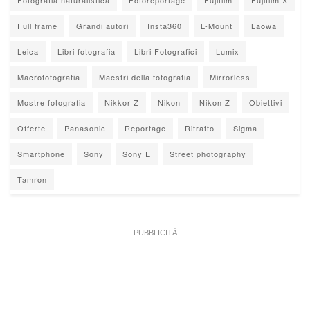
Fotografia naturalistica
Fotoreportage
Fujifilm
Fujifilm X
Full frame
Grandi autori
Insta360
L-Mount
Laowa
Leica
Libri fotografia
Libri Fotografici
Lumix
Macrofotografia
Maestri della fotografia
Mirrorless
Mostre fotografia
Nikkor Z
Nikon
Nikon Z
Obiettivi
Offerte
Panasonic
Reportage
Ritratto
Sigma
Smartphone
Sony
Sony E
Street photography
Tamron
PUBBLICITÀ