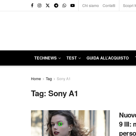
Chi siamo
Contatti
Scopri f
TECHNEWS
TEST
GUIDA ALL’ACQUISTO
Home
Tag
Sony A1
Tag:
Sony A1
Nuovo
9 III
pers