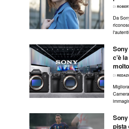
DI
ROBER
Da Sony
riconos
l'autent
Sony 
c’è l
molto
DI
REDAZ
Migliora
Camera A
immagin
Sony 
pista