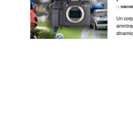
DI
SIMON
Un corp
ammiragl
dinamic