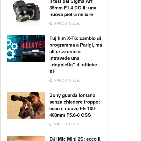
Il test del Sigma Art
35mm F1.4 DG II: una
nuova pietra miliare
6 AGOSTO 2026
Fujifilm X-T6: cambio di
programma a Parigi, ma
all’orizzonte si
intravede una
“doppietta” di ottiche
XF
5 AGOSTO 2026
Sony guarda lontano
senza chiedere troppo:
ecco il nuovo FE 100-
400mm F5.6-8 OSS
5 AGOSTO 2026
DJI Mic Mini 2S: ecco il