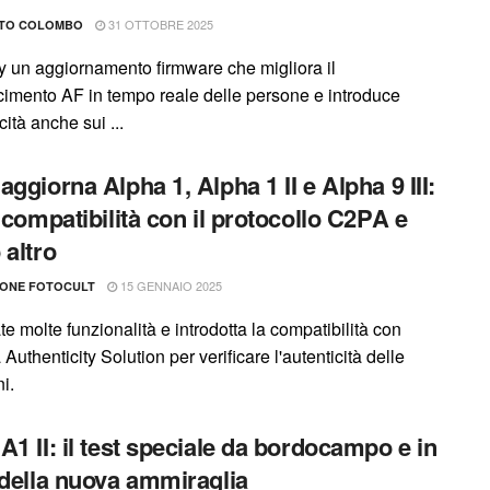
31 OTTOBRE 2025
TO COLOMBO
 un aggiornamento firmware che migliora il
cimento AF in tempo reale delle persone e introduce
icità anche sui ...
aggiorna Alpha 1, Alpha 1 II e Alpha 9 III:
a compatibilità con il protocollo C2PA e
 altro
15 GENNAIO 2025
IONE FOTOCULT
te molte funzionalità e introdotta la compatibilità con
uthenticity Solution per verificare l'autenticità delle
i.
A1 II: il test speciale da bordocampo e in
 della nuova ammiraglia