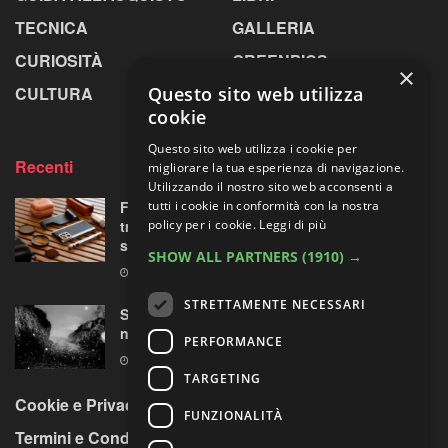
TECNICA
GALLERIA
CURIOSITÀ
GREENPICS
×
CULTURA
LA RIVISTA
Questo sito web utilizza
cookie
Questo sito web utilizza i cookie per
Recenti
migliorare la tua esperienza di navigazione.
Utilizzando il nostro sito web acconsenti a
Fotorgear Retro Photography Kit: l’iPhone si
tutti i cookie in conformità con la nostra
traveste da fotocamera, ma ha davvero
policy per i cookie.
Leggi di più
senso?
SHOW ALL PARTNERS
(1910) →
9 AGOSTO 2026
STRETTAMENTE NECESSARI
Sperimentazioni artistiche sui paesaggi
nordici
PERFORMANCE
9 AGOSTO 2026
TARGETING
Cookie e Privacy Policy
FUNZIONALITÀ
Termini e Condizioni