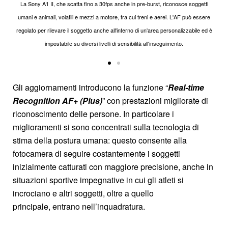
La Sony A1 II, che scatta fino a 30fps anche in pre-burst, riconosce soggetti
La Sony A1 II, che scatta fino a 30fps anche in pre-burst, riconosce soggetti
La Sony A1 II, che scatta fino a 30fps anche in pre-burst, riconosce soggetti
La Sony A1 II, che scatta fino a 30fps anche in pre-burst, riconosce soggetti
umani e animali, volatili e mezzi a motore, tra cui treni e aerei. L'AF può essere
umani e animali, volatili e mezzi a motore, tra cui treni e aerei. L'AF può essere
umani e animali, volatili e mezzi a motore, tra cui treni e aerei. L'AF può essere
umani e animali, volatili e mezzi a motore, tra cui treni e aerei. L'AF può essere
regolato per rilevare il soggetto anche all'interno di un'area personalizzabile ed è
regolato per rilevare il soggetto anche all'interno di un'area personalizzabile ed è
regolato per rilevare il soggetto anche all'interno di un'area personalizzabile ed è
regolato per rilevare il soggetto anche all'interno di un'area personalizzabile ed è
impostabile su diversi livelli di sensibilità all'inseguimento.
impostabile su diversi livelli di sensibilità all'inseguimento.
impostabile su diversi livelli di sensibilità all'inseguimento.
impostabile su diversi livelli di sensibilità all'inseguimento.
Gli aggiornamenti introducono la funzione “
Real-time
Recognition AF+ (Plus)
” con prestazioni migliorate di
riconoscimento delle persone. In particolare i
miglioramenti si sono concentrati sulla tecnologia di
stima della postura umana: questo consente alla
fotocamera di seguire costantemente i soggetti
inizialmente catturati con maggiore precisione, anche in
situazioni sportive impegnative in cui gli atleti si
incrociano e altri soggetti,
oltre a quello
principale,
entrano nell’inquadratura.