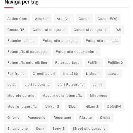
Naviga per tag
Action Cam
Amazon
Archivio
Canon
Canon EOS
Canon RF
Concorsi fotografia
Concorsi fotografici
DJI
Fotogiornalismo
Fotografia analogica
Fotografia di moda
Fotografia di paesaggio
Fotografia documentaria
Fotografia naturalistica
Fotoreportage
Fujifilm
Fujifilm X
Full frame
Grandi autori
Insta360
L-Mount
Laowa
Leica
Libri fotografia
Libri Fotografici
Lumix
Macrofotografia
Maestri della fotografia
Mirrorless
Mostre fotografia
Nikkor Z
Nikon
Nikon Z
Obiettivi
Offerte
Panasonic
Reportage
Ritratto
Sigma
Smartphone
Sony
Sony E
Street photography