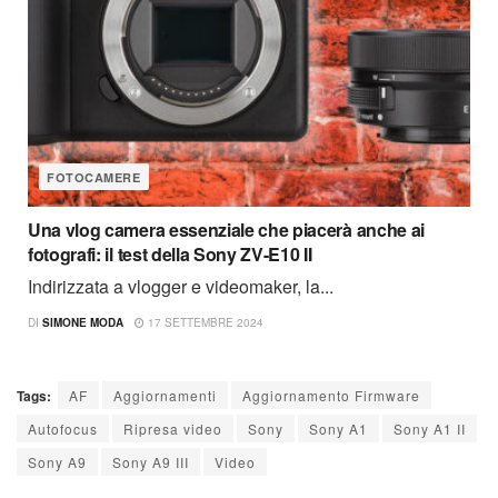
FOTOCAMERE
Una vlog camera essenziale che piacerà anche ai
fotografi: il test della Sony ZV-E10 II
Indirizzata a vlogger e videomaker, la...
DI
SIMONE MODA
17 SETTEMBRE 2024
Tags:
AF
Aggiornamenti
Aggiornamento Firmware
Autofocus
Ripresa video
Sony
Sony A1
Sony A1 II
Sony A9
Sony A9 III
Video