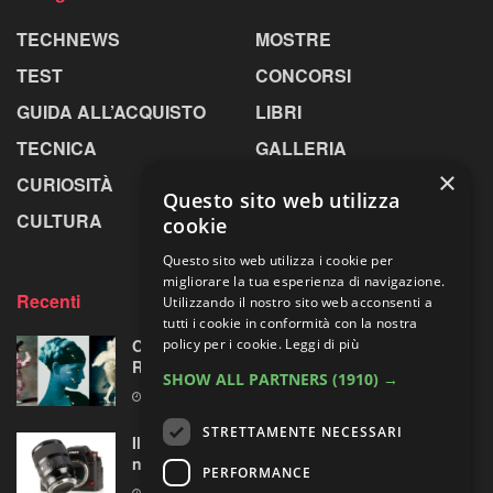
TECHNEWS
MOSTRE
TEST
CONCORSI
GUIDA ALL’ACQUISTO
LIBRI
TECNICA
GALLERIA
×
CURIOSITÀ
GREENPICS
Questo sito web utilizza
CULTURA
LA RIVISTA
cookie
Questo sito web utilizza i cookie per
migliorare la tua esperienza di navigazione.
Recenti
Utilizzando il nostro sito web acconsenti a
tutti i cookie in conformità con la nostra
Omaggio al laboratorio alchemico di Paolo
policy per i cookie.
Leggi di più
Roversi
SHOW ALL PARTNERS
(1910) →
6 AGOSTO 2026
STRETTAMENTE NECESSARI
Il test del Sigma Art 35mm F1.4 DG II: una
nuova pietra miliare
PERFORMANCE
6 AGOSTO 2026