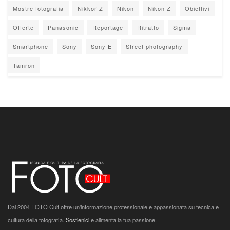
Mostre fotografia
Nikkor Z
Nikon
Nikon Z
Obiettivi
Offerte
Panasonic
Reportage
Ritratto
Sigma
Smartphone
Sony
Sony E
Street photography
Tamron
Dal 2004 FOTO Cult offre un'informazione professionale e appassionata su tecnica e
cultura della fotografia.
Sostienici
e alimenta la tua passione.