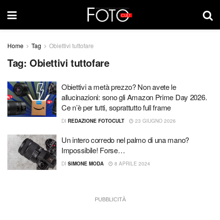
Home
Tag
Obiettivi tuttofare
Tag:
Obiettivi tuttofare
Obiettivi a metà prezzo? Non avete le
allucinazioni: sono gli Amazon Prime Day 2026.
Ce n’è per tutti, soprattutto full frame
DI
REDAZIONE FOTOCULT
23 GIUGNO 2026
Un intero corredo nel palmo di una mano?
Impossibile! Forse…
DI
SIMONE MODA
8 APRILE 2024
PUBBLICITÀ