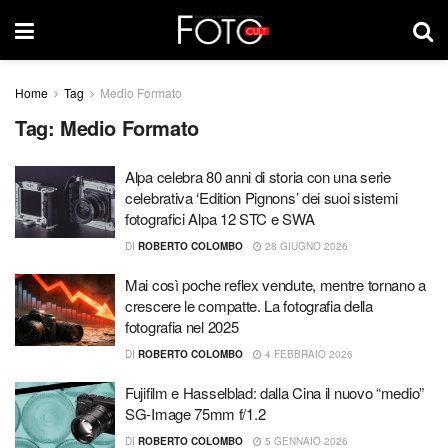
Home
Tag
Medio Formato
Tag:
Medio Formato
Alpa celebra 80 anni di storia con una serie
celebrativa ‘Edition Pignons’ dei suoi sistemi
fotografici Alpa 12 STC e SWA
DI
ROBERTO COLOMBO
28 GIUGNO 2026
Mai così poche reflex vendute, mentre tornano a
crescere le compatte. La fotografia della
fotografia nel 2025
DI
ROBERTO COLOMBO
4 FEBBRAIO 2026
Fujifilm e Hasselblad: dalla Cina il nuovo “medio”
SG-Image 75mm f/1.2
DI
ROBERTO COLOMBO
5 GENNAIO 2026