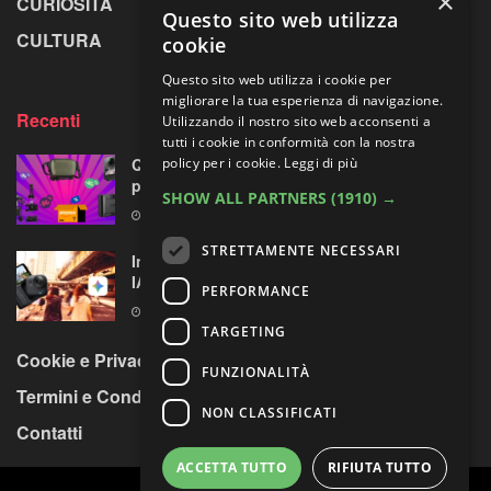
×
CURIOSITÀ
GREENPICS
Questo sito web utilizza
CULTURA
LA RIVISTA
cookie
Questo sito web utilizza i cookie per
migliorare la tua esperienza di navigazione.
Recenti
Utilizzando il nostro sito web acconsenti a
tutti i cookie in conformità con la nostra
Quattro accessori fotografici in sconto:
policy per i cookie.
Leggi di più
prodotti opposti, ma uno su quattro fa per te
SHOW ALL PARTNERS
(1910) →
8 AGOSTO 2026
STRETTAMENTE NECESSARI
Insta360 GO Ultra riceve l’assistente vocale
IA con Gemini di Google
PERFORMANCE
8 AGOSTO 2026
TARGETING
Cookie e Privacy Policy
FUNZIONALITÀ
Termini e Condizioni
NON CLASSIFICATI
Contatti
ACCETTA TUTTO
RIFIUTA TUTTO