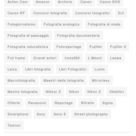
Action Cam
Amazon
Archivio
Canon
Canon EOS
Canon RF
Concorsi fotografia
Concorsi fotografici
DJI
Fotogiornalismo
Fotografia analogica
Fotografia di moda
Fotografia di paesaggio
Fotografia documentaria
Fotografia naturalistica
Fotoreportage
Fujifilm
Fujifilm X
Full frame
Grandi autori
Insta360
L-Mount
Laowa
Leica
Libri fotografia
Libri Fotografici
Lumix
Macrofotografia
Maestri della fotografia
Mirrorless
Mostre fotografia
Nikkor Z
Nikon
Nikon Z
Obiettivi
Offerte
Panasonic
Reportage
Ritratto
Sigma
Smartphone
Sony
Sony E
Street photography
Tamron