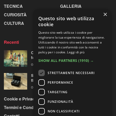
TECNICA
GALLERIA
×
CURIOSITÀ
GREENPICS
Questo sito web utilizza
CULTURA
LA RIVISTA
cookie
Questo sito web utilizza i cookie per
migliorare la tua esperienza di navigazione.
Recenti
Utilizzando il nostro sito web acconsenti a
tutti i cookie in conformità con la nostra
Centosessantasette candeline per la mostra
policy per i cookie.
Leggi di più
fotografica più longeva al mondo
SHOW ALL PARTNERS
(1910) →
7 AGOSTO 2026
STRETTAMENTE NECESSARI
Sony prepara la “rivoluzione” audio 32-bit
float per le sue mirrorless Alpha?
PERFORMANCE
7 AGOSTO 2026
TARGETING
Cookie e Privacy Policy
FUNZIONALITÀ
Termini e Condizioni
NON CLASSIFICATI
Contatti