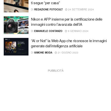
ti segue “per casa”
DI
REDAZIONE FOTOCULT
24 SETTEMBRE 2024
Nikon e AFP insieme per la certificazione delle
immagini contro l’avanzata dell’IA
DI
EMANUELE COSTANZO
9 GENNAIO 2024
“AI or Not” la Web App che riconosce le immagini
generate dall’intelligenza artificiale
DI
SIMONE MODA
21 GIUGNO 2023
PUBBLICITÀ