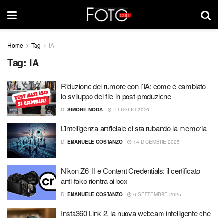
Home
Tag
IA
Tag:
IA
Riduzione del rumore con l’IA: come è cambiato
lo sviluppo dei file in post-produzione
DI
SIMONE MODA
4 LUGLIO 2026
L’intelligenza artificiale ci sta rubando la memoria
DI
EMANUELE COSTANZO
14 DICEMBRE 2025
Nikon Z6 III e Content Credentials: il certificato
anti-fake rientra ai box
DI
EMANUELE COSTANZO
6 SETTEMBRE 2025
Insta360 Link 2, la nuova webcam intelligente che