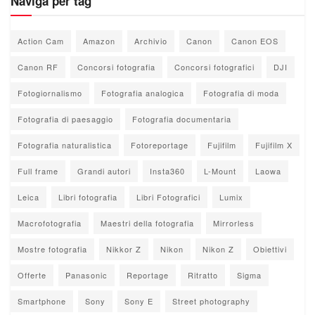
Naviga per tag
Action Cam
Amazon
Archivio
Canon
Canon EOS
Canon RF
Concorsi fotografia
Concorsi fotografici
DJI
Fotogiornalismo
Fotografia analogica
Fotografia di moda
Fotografia di paesaggio
Fotografia documentaria
Fotografia naturalistica
Fotoreportage
Fujifilm
Fujifilm X
Full frame
Grandi autori
Insta360
L-Mount
Laowa
Leica
Libri fotografia
Libri Fotografici
Lumix
Macrofotografia
Maestri della fotografia
Mirrorless
Mostre fotografia
Nikkor Z
Nikon
Nikon Z
Obiettivi
Offerte
Panasonic
Reportage
Ritratto
Sigma
Smartphone
Sony
Sony E
Street photography