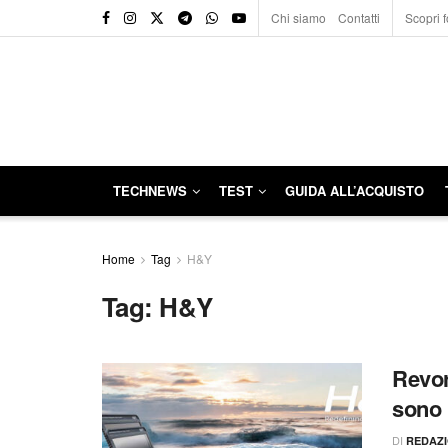
Chi siamo
Contatti
Scopri f
TECHNEWS
TEST
GUIDA ALL’ACQUISTO
Home
Tag
H&Y
Tag:
H&Y
Revor
sono 
DI
REDAZ