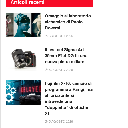
Articoli recenti
Omaggio al laboratorio
alchemico di Paolo
Roversi
6 AGOSTO 2026
Il test del Sigma Art
35mm F1.4 DG II: una
nuova pietra miliare
6 AGOSTO 2026
Fujifilm X-T6: cambio di
programma a Parigi, ma
all’orizzonte si
intravede una
“doppietta” di ottiche
XF
5 AGOSTO 2026