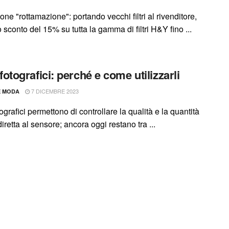
ne "rottamazione": portando vecchi filtri al rivenditore,
o sconto del 15% su tutta la gamma di filtri H&Y fino ...
ri fotografici: perché e come utilizzarli
7 DICEMBRE 2023
E MODA
 fotografici permettono di controllare la qualità e la quantità
diretta al sensore; ancora oggi restano tra ...