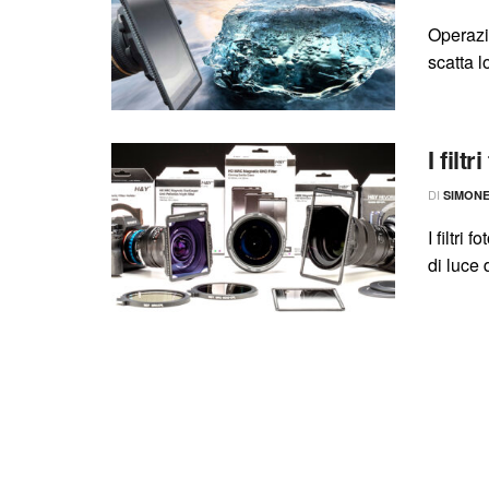
Operazio
scatta l
I filt
DI
SIMON
I filtri
di luce 