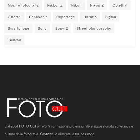
Mostre fotografia
Nikkor Z
Nikon
Nikon Z
Obiettivi
Offerte
Panasonic
Reportage
Ritratto
Sigma
Smartphone
Sony
Sony E
Street photography
Tamron
Dal 2004 FOTO Cult offre un'informazione professionale e appassionata su tecnica e
cultura della fotografia.
Sostienici
e alimenta la tua passione.