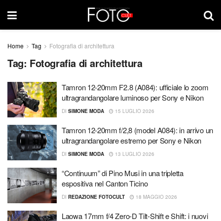
Home
Tag
Fotografia di architettura
Tag:
Fotografia di architettura
Tamron 12-20mm F2.8 (A084): ufficiale lo zoom
ultragrandangolare luminoso per Sony e Nikon
DI
SIMONE MODA
15 LUGLIO 2026
Tamron 12-20mm f/2,8 (model A084): in arrivo un
ultragrandangolare estremo per Sony e Nikon
DI
SIMONE MODA
13 LUGLIO 2026
“Continuum” di Pino Musi in una tripletta
espositiva nel Canton Ticino
DI
REDAZIONE FOTOCULT
18 MAGGIO 2026
Laowa 17mm f/4 Zero-D Tilt-Shift e Shift: i nuovi