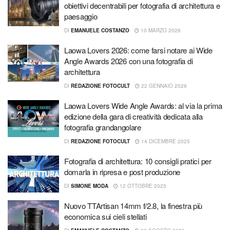
obiettivi decentrabili per fotografia di architettura e
paesaggio
DI
EMANUELE COSTANZO
10 MARZO 2026
Laowa Lovers 2026: come farsi notare ai Wide
Angle Awards 2026 con una fotografia di
architettura
DI
REDAZIONE FOTOCULT
22 GENNAIO 2026
Laowa Lovers Wide Angle Awards: al via la prima
edizione della gara di creatività dedicata alla
fotografia grandangolare
DI
REDAZIONE FOTOCULT
14 DICEMBRE 2025
Fotografia di architettura: 10 consigli pratici per
domarla in ripresa e post produzione
DI
SIMONE MODA
12 OTTOBRE 2025
Nuovo TTArtisan 14mm f/2.8, la finestra più
economica sui cieli stellati