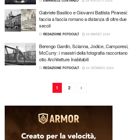
DI
EMANUELE COSTANZO
29 AGOSTO 2025
Gabriele Basilico e Giovanni Battista Piranesi:
faccia a faccia romano a distanza di oltre due
secoli
DI
REDAZIONE FOTOCULT
29 MARZO 2024
Berengo Gardin, Scianna, Jodice, Camporesi,
McCurry: i maestri della fotografia raccontano
otto Architetture Inabitabili
DI
REDAZIONE FOTOCULT
24 GENNAIO 2024
1
2