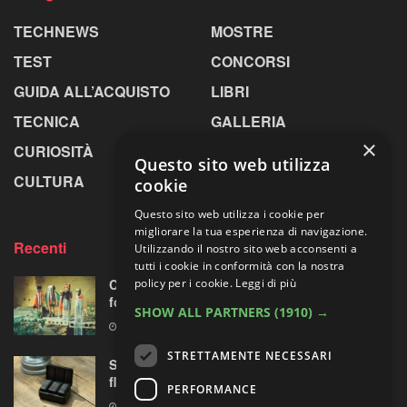
TECHNEWS
MOSTRE
TEST
CONCORSI
GUIDA ALL’ACQUISTO
LIBRI
TECNICA
GALLERIA
×
CURIOSITÀ
GREENPICS
Questo sito web utilizza
CULTURA
LA RIVISTA
cookie
Questo sito web utilizza i cookie per
migliorare la tua esperienza di navigazione.
Recenti
Utilizzando il nostro sito web acconsenti a
tutti i cookie in conformità con la nostra
policy per i cookie.
Leggi di più
Centosessantasette candeline per la mostra
fotografica più longeva al mondo
SHOW ALL PARTNERS
(1910) →
7 AGOSTO 2026
STRETTAMENTE NECESSARI
Sony prepara la “rivoluzione” audio 32-bit
float per le sue mirrorless Alpha?
PERFORMANCE
7 AGOSTO 2026