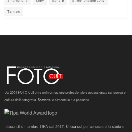
Smartphone
Sony
Sony E
Street photography
Tamron
Dal 2004 FOTO Cult offre un'informazione professionale e appassionata su tecnica e
cultura della fotografia.
Sostienici
e alimenta la tua passione.
fotocult.it è membro TIPA dal 2017.
Clicca qui
per conoscere la storia e