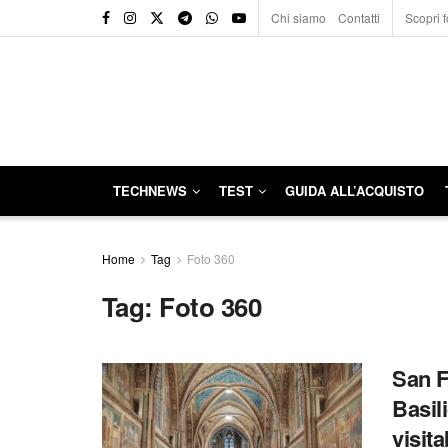
Chi siamo
Contatti
Scopri f
TECHNEWS
TEST
GUIDA ALL’ACQUISTO
Home
Tag
Foto 360
Tag:
Foto 360
San F
Basil
visita