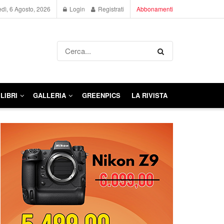
dì, 6 Agosto, 2026
Login
Registrati
Abbonamenti
LIBRI
GALLERIA
GREENPICS
LA RIVISTA