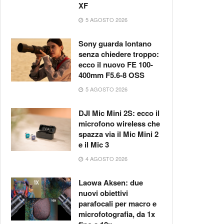
XF
5 AGOSTO 2026
Sony guarda lontano
senza chiedere troppo:
ecco il nuovo FE 100-
400mm F5.6-8 OSS
5 AGOSTO 2026
DJI Mic Mini 2S: ecco il
microfono wireless che
spazza via il Mic Mini 2
e il Mic 3
4 AGOSTO 2026
Laowa Aksen: due
nuovi obiettivi
parafocali per macro e
microfotografia, da 1x