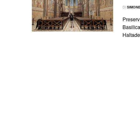
DI
SIMON
Preservi
Basilic
Haltade