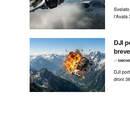
Svelato 
l'Avata 
DJI p
breve
DI
SIMON
DJI port
droni 36