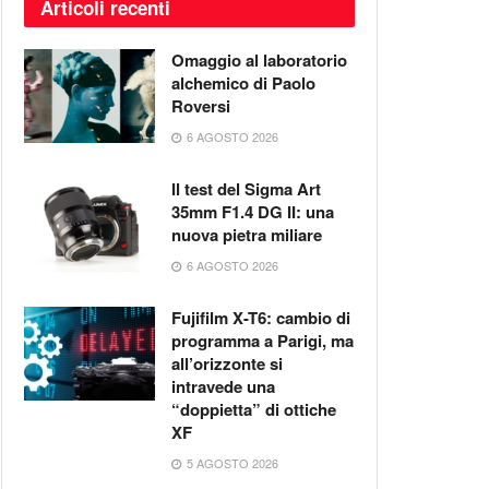
Articoli recenti
Omaggio al laboratorio
alchemico di Paolo
Roversi
6 AGOSTO 2026
Il test del Sigma Art
35mm F1.4 DG II: una
nuova pietra miliare
6 AGOSTO 2026
Fujifilm X-T6: cambio di
programma a Parigi, ma
all’orizzonte si
intravede una
“doppietta” di ottiche
XF
5 AGOSTO 2026