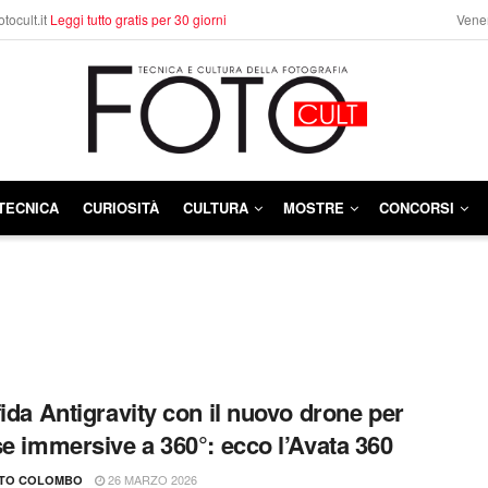
otocult.it
Leggi tutto gratis per 30 giorni
Vener
TECNICA
CURIOSITÀ
CULTURA
MOSTRE
CONCORSI
fida Antigravity con il nuovo drone per
se immersive a 360°: ecco l’Avata 360
26 MARZO 2026
TO COLOMBO