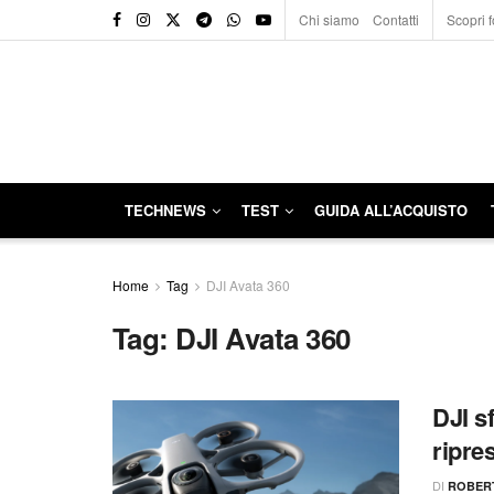
Chi siamo
Contatti
Scopri f
TECHNEWS
TEST
GUIDA ALL’ACQUISTO
Home
Tag
DJI Avata 360
Tag:
DJI Avata 360
DJI s
ripre
DI
ROBER