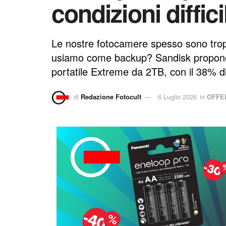
condizioni difficil
Le nostre fotocamere spesso sono tropi
usiamo come backup? Sandisk propone 
portatile Extreme da 2TB, con il 38% d
di
Redazione Fotocult
6 Luglio 2026
in
OFFE