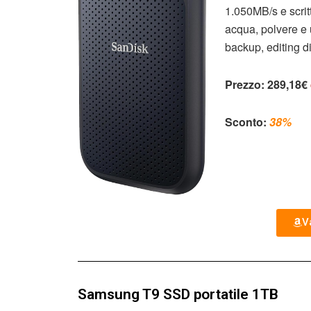
1.050MB/s e scritt
acqua, polvere e u
backup, editing di
Prezzo:
289,18€
Sconto:
38%
Va
Samsung T9 SSD portatile 1TB