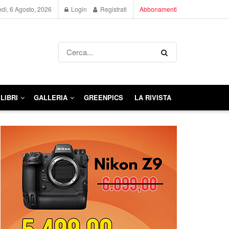
dì, 6 Agosto, 2026
Login
Registrati
Abbonamenti
LIBRI
GALLERIA
GREENPICS
LA RIVISTA