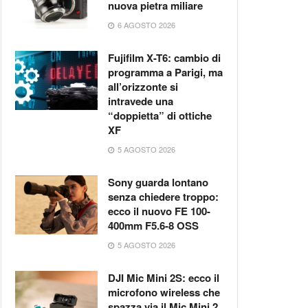
nuova pietra miliare
6 AGOSTO 2026
Fujifilm X-T6: cambio di
programma a Parigi, ma
all’orizzonte si
intravede una
“doppietta” di ottiche
XF
5 AGOSTO 2026
Sony guarda lontano
senza chiedere troppo:
ecco il nuovo FE 100-
400mm F5.6-8 OSS
5 AGOSTO 2026
DJI Mic Mini 2S: ecco il
microfono wireless che
spazza via il Mic Mini 2