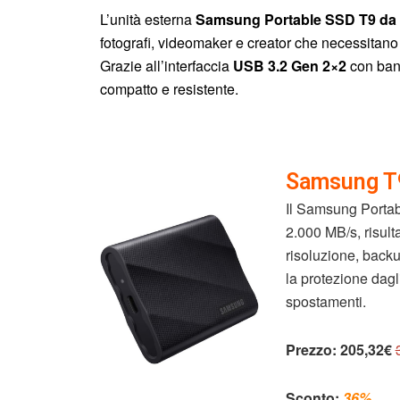
L’unità esterna
Samsung Portable SSD T9 da
fotografi, videomaker e creator che necessitano 
Grazie all’interfaccia
USB 3.2 Gen 2×2
con ban
compatto e resistente.
Samsung T9
Il Samsung Portabl
2.000 MB/s, risult
risoluzione, backup
la protezione dagli
spostamenti.
Prezzo:
205,32€
Sconto:
36%