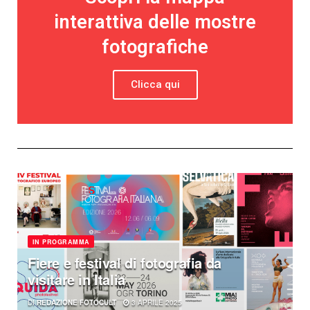
interattiva delle mostre
fotografiche
Clicca qui
IN PROGRAMMA
Fiere e festival di fotografia da
visitare in Italia
DI
REDAZIONE FOTOCULT
3 APRILE 2025