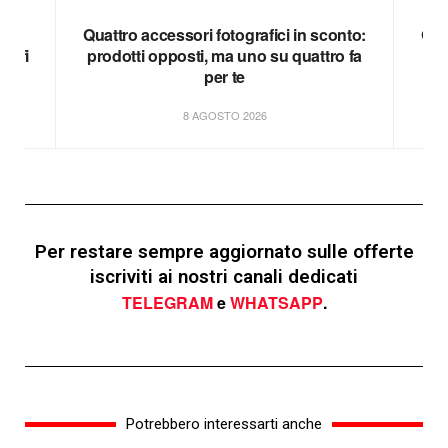
te
Quattro accessori fotografici in sconto:
Qua
grafi
prodotti opposti, ma uno su quattro fa
du
per te
8 AGOSTO 2026
Per restare sempre aggiornato sulle offerte
iscriviti ai nostri canali dedicati
TELEGRAM
e
WHATSAPP
.
Potrebbero interessarti anche