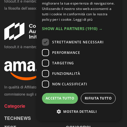
fotocult.it è membro TIPA dal 2017.
Clicca qui
per conoscere la storia e
migliorare la tua esperienza di navigazione.
la filosofia dell’associazione.
Utilizzando il nostro sito web acconsenti a
tutti i cookie in conformità con la nostra
policy per i cookie.
Leggi di più
SHOW ALL PARTNERS
(1910) →
STRETTAMENTE NECESSARI
fotocult.it è membro della Content Authenticity Initiative
PERFORMANCE
TARGETING
FUNZIONALITÀ
NON CLASSIFICATI
In qualità di Affiliato Amazon, FOTO Cult potrebbe ricevere una
commissione sugli acquisti idonei.
ACCETTA TUTTO
RIFIUTA TUTTO
Categorie
MOSTRA DETTAGLI
TECHNEWS
MOSTRE