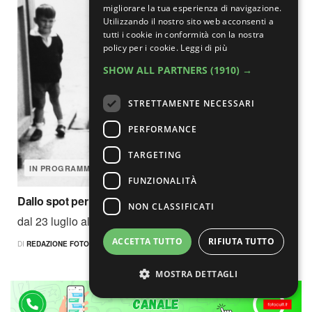
migliorare la tua esperienza di navigazione.
Utilizzando il nostro sito web acconsenti a
tutti i cookie in conformità con la nostra
policy per i cookie.
Leggi di più
SHOW ALL PARTNERS
(1910) →
STRETTAMENTE NECESSARI
PERFORMANCE
TARGETING
IN PROGRAMMA
FUNZIONALITÀ
Dallo spot per la Cirio a un’indagine su Napoli
NON CLASSIFICATI
dal 23 luglio al 25 ottobre...
ACCETTA TUTTO
RIFIUTA TUTTO
DI
REDAZIONE FOTOCULT
25 LUGLIO 2026
MOSTRA DETTAGLI