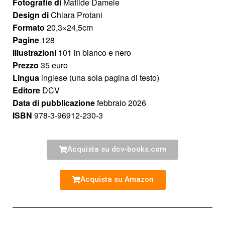
Fotografie di
Matilde Damele
Design di
Chiara Protani
Formato
20,3×24,5cm
Pagine
128
Illustrazioni
101 in bianco e nero
Prezzo
35 euro
Lingua
inglese (una sola pagina di testo)
Editore
DCV
Data di pubblicazione
febbraio 2026
ISBN
978-3-96912-230-3
Acquista su dcv-books.com
Acquista su Amazon