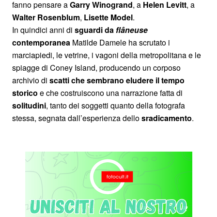
fanno pensare a
Garry
Winogrand
, a
Helen Levitt
, a
Walter Rosenblum
,
Lisette Model
.
In quindici anni di
sguardi da
flâneuse
contemporanea
Matilde Damele ha scrutato i
marciapiedi, le vetrine, i vagoni della metropolitana e le
spiagge di Coney Island, producendo un corposo
archivio di
scatti che sembrano eludere il tempo
storico
e che costruiscono una narrazione fatta di
solitudini
, tanto dei soggetti quanto della fotografa
stessa, segnata dall’esperienza dello
sradicamento
.