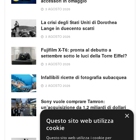
accessori in omaggio
3 AGOSTO 2026
La crisi degli Stati Uniti di Dorothea
Lange in duecento scatti
3 AGOSTO 2026
Fujifilm X-T6: pronta al debutto a
settembre sotto le luci della Torre Eiffel?
3 AGOSTO 2026
Infallibili ricette di fotografia subacquea
2 AGOSTO 2026
Sony vuole comprare Tamron:
un’acquisizione da 1,2 miliardi di dollari
che potrebbe cambiare il mercato delle
×
ottiche
Questo sito web utilizza
cookie
1 AGOSTO 2026
Questo sito web utilizza i cookie per