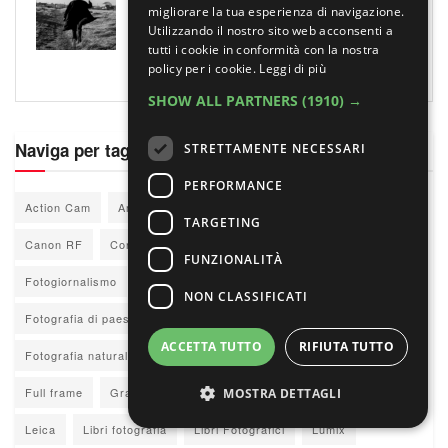
Alex Zoboli: “La mia Inghilterra dopo la
migliorare la tua esperienza di navigazione.
Brexit”
Utilizzando il nostro sito web acconsenti a
1 AGOSTO 2026
tutti i cookie in conformità con la nostra
policy per i cookie.
Leggi di più
SHOW ALL PARTNERS
(1910) →
Naviga per tag
STRETTAMENTE NECESSARI
PERFORMANCE
Action Cam
Amazon
Archivio
Canon
Canon EOS
TARGETING
Canon RF
Concorsi fotografia
Concorsi fotografici
DJI
FUNZIONALITÀ
Fotogiornalismo
Fotografia analogica
Fotografia di moda
NON CLASSIFICATI
Fotografia di paesaggio
Fotografia documentaria
ACCETTA TUTTO
RIFIUTA TUTTO
Fotografia naturalistica
Fotoreportage
Fujifilm
Fujifilm X
Full frame
Grandi autori
Insta360
L-Mount
Laowa
MOSTRA DETTAGLI
Leica
Libri fotografia
Libri Fotografici
Lumix