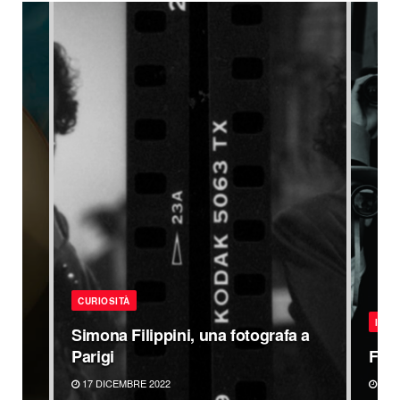
CURIOSITÀ
INTE
Simona Filippini, una fotografa a
Parigi
Fra
17 DICEMBRE 2022
1 A