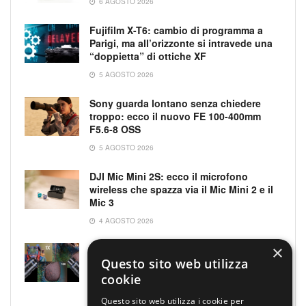
6 AGOSTO 2026
Fujifilm X-T6: cambio di programma a
Parigi, ma all’orizzonte si intravede una
“doppietta” di ottiche XF
5 AGOSTO 2026
Sony guarda lontano senza chiedere
troppo: ecco il nuovo FE 100-400mm
F5.6-8 OSS
5 AGOSTO 2026
DJI Mic Mini 2S: ecco il microfono
wireless che spazza via il Mic Mini 2 e il
Mic 3
4 AGOSTO 2026
×
Laowa Aksen: due nuovi obiettivi
parafocali per macro e microfotografia,
Questo sito web utilizza
da 1x fino a 10x
cookie
4 AGOSTO 2026
Questo sito web utilizza i cookie per