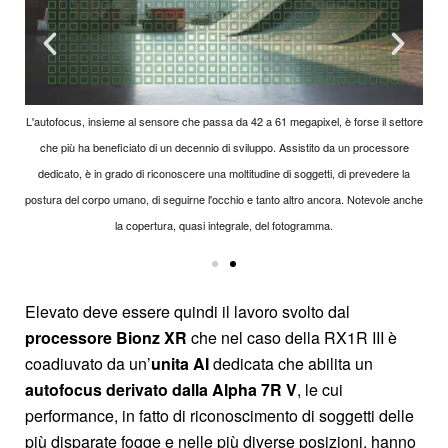
L'autofocus, insieme al sensore che passa da 42 a 61 megapixel, è forse il settore
che più ha beneficiato di un decennio di sviluppo. Assistito da un processore
dedicato, è in grado di riconoscere una moltitudine di soggetti, di prevedere la
postura del corpo umano, di seguirne l'occhio e tanto altro ancora. Notevole anche
la copertura, quasi integrale, del fotogramma.
Elevato deve essere quindi il lavoro svolto dal
processore Bionz XR
che nel caso della RX1R III è
coadiuvato da un’
unita AI
dedicata che abilita un
autofocus derivato dalla Alpha 7R V
, le cui
performance, in fatto di riconoscimento di soggetti delle
più disparate fogge e nelle più diverse posizioni, hanno