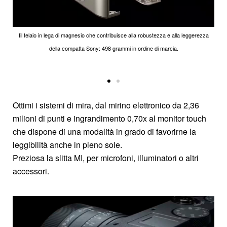
Linee tese ed essenziali fanno da supporto a comandi razionali e profondamente
personalizzabili. Sulla calotta si notino la slitta accessori MI e la presa filettata per il
flessibile tradizionale, interna al pulsante di scatto.
Ottimi i sistemi di mira, dal mirino elettronico da 2,36
milioni di punti e ingrandimento 0,70x al monitor touch
che dispone di una modalità in grado di favorirne la
leggibilità anche in pieno sole.
Preziosa la slitta MI, per microfoni, illuminatori o altri
accessori.