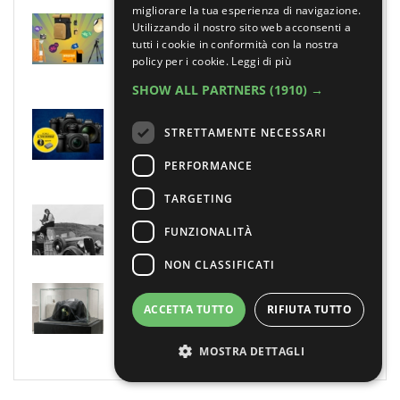
migliorare la tua esperienza di navigazione.
Quattro accessori fotografici in sconto:
Utilizzando il nostro sito web acconsenti a
due indispensabili dall’inizio, due da
tutti i cookie in conformità con la nostra
acquistare con più calma
policy per i cookie.
Leggi di più
3 AGOSTO 2026
SHOW ALL PARTNERS
(1910) →
Nital: la promozione estiva sulle
STRETTAMENTE NECESSARI
mirrorless Nikon combina sconti e
accessori in omaggio
PERFORMANCE
3 AGOSTO 2026
TARGETING
La crisi degli Stati Uniti di Dorothea
Lange in duecento scatti
FUNZIONALITÀ
3 AGOSTO 2026
NON CLASSIFICATI
Fujifilm X-T6: pronta al debutto a
settembre sotto le luci della Torre Eiffel?
ACCETTA TUTTO
RIFIUTA TUTTO
3 AGOSTO 2026
MOSTRA DETTAGLI