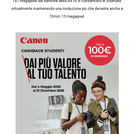
I 61 megapixel del sensore della RX1R III consentono di zoomare
virtualmente mantenendo una risoluzione più che decente anche a
70mm: 15 megapixel.