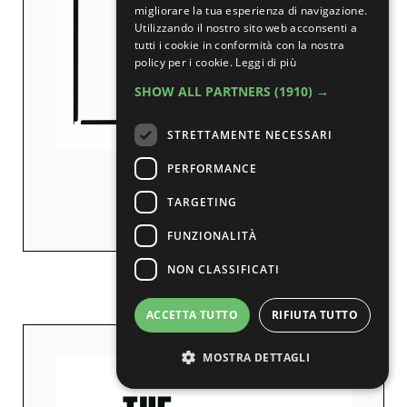
migliorare la tua esperienza di navigazione.
Utilizzando il nostro sito web acconsenti a
tutti i cookie in conformità con la nostra
policy per i cookie.
Leggi di più
SHOW ALL PARTNERS
(1910) →
STRETTAMENTE NECESSARI
PERFORMANCE
In the American West
TARGETING
Richard Avedon
FUNZIONALITÀ
NON CLASSIFICATI
Amazon
ACCETTA TUTTO
RIFIUTA TUTTO
MOSTRA DETTAGLI