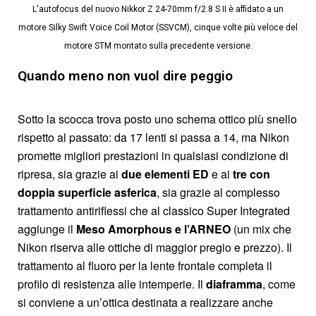
L'autofocus del nuovo Nikkor Z 24-70mm f/2.8 S II è affidato a un
motore Silky Swift Voice Coil Motor (SSVCM), cinque volte più veloce del
motore STM montato sulla precedente versione.
Quando meno non vuol dire peggio
Sotto la scocca trova posto uno schema ottico più snello
rispetto al passato: da 17 lenti si passa a 14, ma Nikon
promette migliori prestazioni in qualsiasi condizione di
ripresa, sia grazie ai
due elementi ED
e ai
tre con
doppia superficie asferica
, sia grazie al complesso
trattamento antiriflessi che al classico Super Integrated
aggiunge il
Meso Amorphous e l’ARNEO
(un mix che
Nikon riserva alle ottiche di maggior pregio e prezzo). Il
trattamento al fluoro per la lente frontale completa il
profilo di resistenza alle intemperie. Il
diaframma
, come
si conviene a un’ottica destinata a realizzare anche