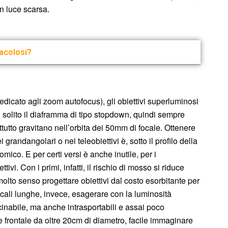
in luce scarsa.
racolosi?
dicato agli zoom autofocus), gli obiettivi superluminosi
 solito il diaframma di tipo stopdown, quindi sempre
tutto gravitano nell’orbita dei 50mm di focale. Ottenere
randangolari o nei teleobiettivi è, sotto il profilo della
ico. E per certi versi è anche inutile, per i
ivi. Con i primi, infatti, il rischio di mosso si riduce
lto senso progettare obiettivi dal costo esorbitante per
cali lunghe, invece, esagerare con la luminosità
cinabile, ma anche intrasportabili e assai poco
frontale da oltre 20cm di diametro, facile immaginare