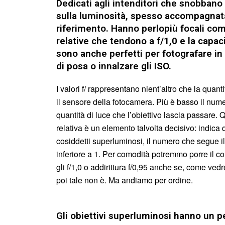
Dedicati agli intenditori che snobbano 
sulla luminosità, spesso accompagnata 
riferimento. Hanno perlopiù focali c
relative che tendono a f/1,0 e la capac
sono anche perfetti per fotografare in
di posa o innalzare gli ISO.
I valori f/ rappresentano nient’altro che la quan
il sensore della fotocamera. Più è basso il num
quantità di luce che l’obiettivo lascia passare.
relativa è un elemento talvolta decisivo: indica 
cosiddetti superluminosi, il numero che segue il 
inferiore a 1. Per comodità potremmo porre il conf
gli f/1,0 o addirittura f/0,95 anche se, come
poi tale non è. Ma andiamo per ordine.
Gli obiettivi superluminosi hanno un 