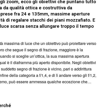
gli zoom, ecco gli obiettivi che puntano tutto
da qualità ottica e costruttiva da
omprese fra 24 e 135mm, massime aperture
ità di regalare stacchi dei piani mozzafiato. E
 luce scarsa senza allungare troppo il tempo
tità massima di luce che un obiettivo può proiettare verso
ero che segue il segno di frazione, maggiore è la
 Quando si sceglie un’ottica, la sua massima apertura
qual è il diaframma più aperto disponibile. Negli obiettivi
suddetto segno di frazione è vicino, pari o addirittura
ine della categoria a f/1,4, e di lì andare verso gli f/1,2,
 vedremo, può essere ammessa qualche eccezione che…
perché