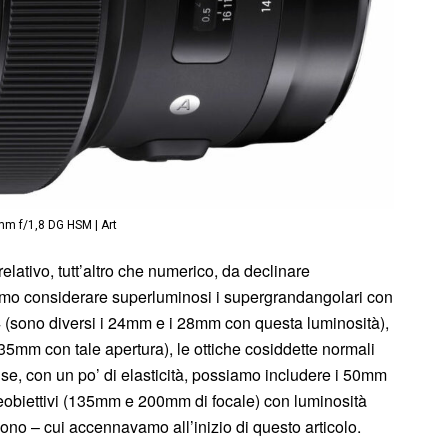
m f/1,8 DG HSM | Art
lativo, tutt’altro che numerico, da declinare
amo considerare superluminosi i supergrandangolari con
,4 (sono diversi i 24mm e i 28mm con questa luminosità),
i 35mm con tale apertura), le ottiche cosiddette normali
se, con un po’ di elasticità, possiamo includere i 50mm
teleobiettivi (135mm e 200mm di focale) con luminosità
 sono – cui accennavamo all’inizio di questo articolo.