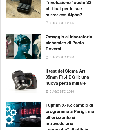
“rivoluzione” audio 32-
bit float per le sue
mirrorless Alpha?
7 AGOSTO 2026
Omaggio al laboratorio
alchemico di Paolo
Roversi
6 AGOSTO 2026
Il test del Sigma Art
35mm F1.4 DG II: una
nuova pietra miliare
6 AGOSTO 2026
Fujifilm X-T6: cambio di
programma a Parigi, ma
all’orizzonte si
intravede una
“doppietta” di ottiche