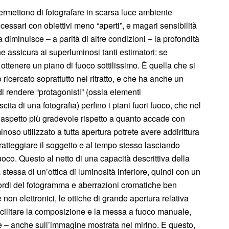
o permettono di fotografare in scarsa luce ambiente
ecessari con obiettivi meno “aperti”, e magari sensibilità
diminuisce – a parità di altre condizioni – la profondità
e assicura ai superluminosi tanti estimatori: se
ttenere un piano di fuoco sottilissimo. È quella che si
ricercato soprattutto nel ritratto, e che ha anche un
di rendere “protagonisti” (ossia elementi
ita di una fotografia) perfino i piani fuori fuoco, che nel
 aspetto più gradevole rispetto a quanto accade con
noso utilizzato a tutta apertura potrete avere addirittura
ratteggiare il soggetto e al tempo stesso lasciando
fuoco. Questo al netto di una capacità descrittiva della
 stessa di un’ottica di luminosità inferiore, quindi con un
 bordi del fotogramma e aberrazioni cromatiche ben
e non elettronici, le ottiche di grande apertura relativa
facilitare la composizione e la messa a fuoco manuale,
nte – anche sull’immagine mostrata nel mirino. E questo,