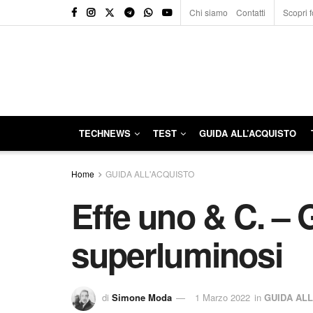
Chi siamo
Contatti
Scopri f
TECHNEWS
TEST
GUIDA ALL’ACQUISTO
Home
GUIDA ALL'ACQUISTO
Effe uno & C. – Gl
superluminosi
di
Simone Moda
1 Marzo 2022
in
GUIDA AL