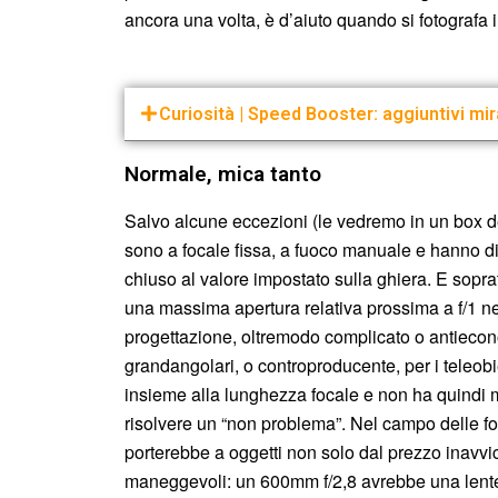
ancora una volta, è d’aiuto quando si fotografa 
Curiosità | Speed Booster: aggiuntivi mi
Normale, mica tanto
Salvo alcune eccezioni (le vedremo in un box de
sono a focale fissa, a fuoco manuale e hanno di
chiuso al valore impostato sulla ghiera. E soprat
una massima apertura relativa prossima a f/1 nei g
progettazione, oltremodo complicato o antieconom
grandangolari, o controproducente, per i teleobiett
insieme alla lunghezza focale e non ha quindi mo
risolvere un “non problema”. Nel campo delle fo
porterebbe a oggetti non solo dal prezzo inavvi
maneggevoli: un 600mm f/2,8 avrebbe una lente 