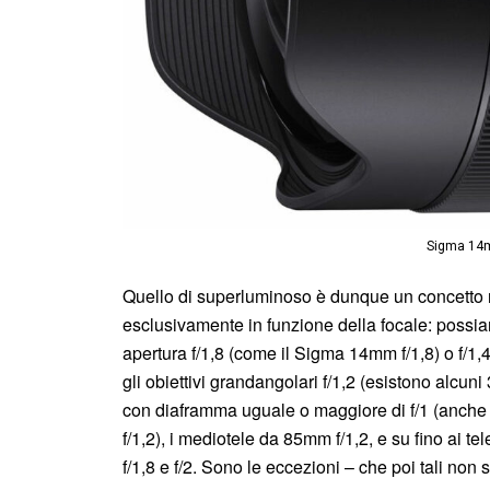
Sigma 14m
Quello di superluminoso è dunque un concetto re
esclusivamente in funzione della focale: possi
apertura f/1,8 (come il Sigma 14mm f/1,8) o f/1
gli obiettivi grandangolari f/1,2 (esistono alcun
con diaframma uguale o maggiore di f/1 (anche 
f/1,2), i mediotele da 85mm f/1,2, e su fino ai 
f/1,8 e f/2. Sono le eccezioni – che poi tali non