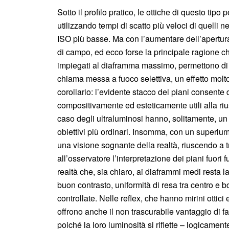
Sotto il profilo pratico, le ottiche di questo tip
utilizzando tempi di scatto più veloci di quelli n
ISO più basse. Ma con l’aumentare dell’apertura 
di campo, ed ecco forse la principale ragione ch
impiegati al diaframma massimo, permettono di o
chiama messa a fuoco selettiva, un effetto molto 
corollario: l’evidente stacco dei piani consente 
compositivamente ed esteticamente utili alla riusc
caso degli ultraluminosi hanno, solitamente, un
obiettivi più ordinari. Insomma, con un superlumi
una visione sognante della realtà, riuscendo a t
all’osservatore l’interpretazione dei piani fuori 
realtà che, sia chiaro, ai diaframmi medi resta la
buon contrasto, uniformità di resa tra centro e
controllate. Nelle reflex, che hanno mirini ottici 
offrono anche il non trascurabile vantaggio di 
poiché la loro luminosità si riflette – logicame