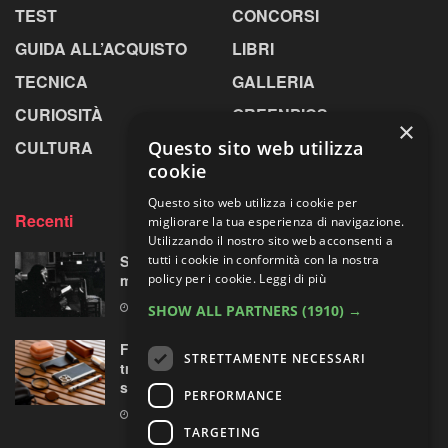
TEST
CONCORSI
GUIDA ALL’ACQUISTO
LIBRI
TECNICA
GALLERIA
CURIOSITÀ
GREENPICS
×
Questo sito web utilizza
CULTURA
LA RIVISTA
cookie
Questo sito web utilizza i cookie per
Recenti
migliorare la tua esperienza di navigazione.
Utilizzando il nostro sito web acconsenti a
tutti i cookie in conformità con la nostra
Scanno nelle foto di Renzo Tortelli, oltre il
policy per i cookie.
Leggi di più
mito di Cartier-Bresson e Giacomelli
10 AGOSTO 2026
SHOW ALL PARTNERS
(1910) →
Fotorgear Retro Photography Kit: l’iPhone si
STRETTAMENTE NECESSARI
traveste da fotocamera, ma ha davvero
senso?
PERFORMANCE
9 AGOSTO 2026
TARGETING