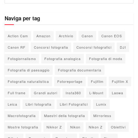
Naviga per tag
Action Cam
Amazon
Archivio
Canon
Canon EOS
Canon RF
Concorsi fotografia
Concorsi fotografici
DJI
Fotogiornalismo
Fotografia analogica
Fotografia di moda
Fotografia di paesaggio
Fotografia documentaria
Fotografia naturalistica
Fotoreportage
Fujifilm
Fujifilm X
Full frame
Grandi autori
Insta360
L-Mount
Laowa
Leica
Libri fotografia
Libri Fotografici
Lumix
Macrofotografia
Maestri della fotografia
Mirrorless
Mostre fotografia
Nikkor Z
Nikon
Nikon Z
Obiettivi