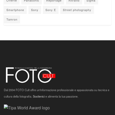
Offerte
Panasonic
Reportage
Ritratto
Sigma
Smartphone
Sony
Sony E
Street photography
Tamron
Dal 2004 FOTO Cult offre un'informazione professionale e appassionata su tecnica e
cultura della fotografia.
Sostienici
e alimenta la tua passione.