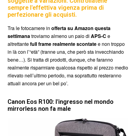
soggette a variazioni. Controllatene
sempre l'effettiva vigenza prima di
perfezionare gli acquisti.
Tra le fotocamere in
offerta su Amazon questa
settimana
troviamo almeno un paio di
APS-C
e
altrettante
full frame
realmente
scontate
e non troppo
in là con l’“età” (tranne una, che però sta invecchiando
bene…). Si tratta di prodotti, dunque, che faranno
realmente risparmiare qualcosa rispetto al prezzo medio
rilevato nell’ultimo periodo, ma soprattutto resteranno
attuali ancora per un bel po’.
Canon Eos R100: l'ingresso nel mondo
mirrorless non fa male