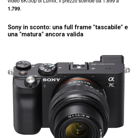
video 6K/30p di Lumix, il prezzo scende da 1.899 a
1.799
.
Sony in sconto: una full frame "tascabile" e
una "matura" ancora valida