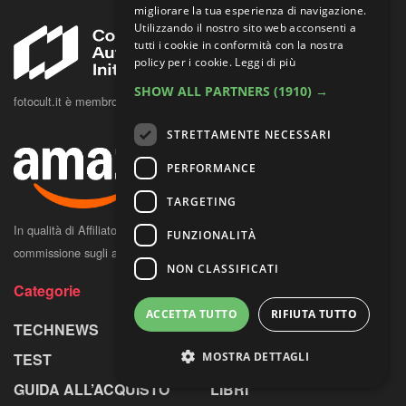
migliorare la tua esperienza di navigazione.
Utilizzando il nostro sito web acconsenti a
tutti i cookie in conformità con la nostra
policy per i cookie.
Leggi di più
SHOW ALL PARTNERS
(1910) →
fotocult.it è membro della Content Authenticity Initiative
STRETTAMENTE NECESSARI
PERFORMANCE
TARGETING
In qualità di Affiliato Amazon, FOTO Cult potrebbe ricevere una
FUNZIONALITÀ
commissione sugli acquisti idonei.
NON CLASSIFICATI
Categorie
ACCETTA TUTTO
RIFIUTA TUTTO
TECHNEWS
MOSTRE
MOSTRA DETTAGLI
TEST
CONCORSI
GUIDA ALL’ACQUISTO
LIBRI