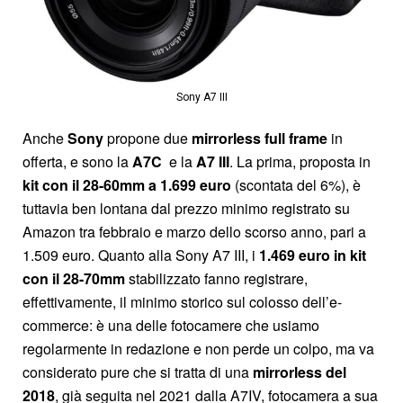
Sony A7 III
Anche
Sony
propone due
mirrorless
full
frame
in
offerta, e sono la
A7C
e la
A7 III
. La prima, proposta in
kit con il 28-60mm a 1.699 euro
(scontata del 6%), è
tuttavia ben lontana dal prezzo minimo registrato su
Amazon tra febbraio e marzo dello scorso anno, pari a
1.509 euro. Quanto alla Sony A7 III, i
1.469 euro in kit
con il 28-70mm
stabilizzato fanno registrare,
effettivamente, il minimo storico sul colosso dell’e-
commerce: è una delle fotocamere che usiamo
regolarmente in redazione e non perde un colpo, ma va
considerato pure che si tratta di una
mirrorless del
2018
, già seguita nel 2021 dalla A7IV, fotocamera a sua