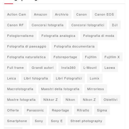
Action Cam
Amazon
Archivio
Canon
Canon EOS
Canon RF
Concorsi fotografia
Concorsi fotografici
DJI
Fotogiornalismo
Fotografia analogica
Fotografia di moda
Fotografia di paesaggio
Fotografia documentaria
Fotografia naturalistica
Fotoreportage
Fujifilm
Fujifilm X
Full frame
Grandi autori
Insta360
L-Mount
Laowa
Leica
Libri fotografia
Libri Fotografici
Lumix
Macrofotografia
Maestri della fotografia
Mirrorless
Mostre fotografia
Nikkor Z
Nikon
Nikon Z
Obiettivi
Offerte
Panasonic
Reportage
Ritratto
Sigma
Smartphone
Sony
Sony E
Street photography