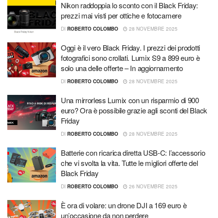
Nikon raddoppia lo sconto con il Black Friday:
prezzi mai visti per ottiche e fotocamere
DI
ROBERTO COLOMBO
28 NOVEMBRE 2025
Oggi è il vero Black Friday. I prezzi dei prodotti
fotografici sono crollati. Lumix S9 a 899 euro è
solo una delle offerte – In aggiornamento
DI
ROBERTO COLOMBO
28 NOVEMBRE 2025
Una mirrorless Lumix con un risparmio di 900
euro? Ora è possibile grazie agli sconti del Black
Friday
DI
ROBERTO COLOMBO
28 NOVEMBRE 2025
Batterie con ricarica diretta USB-C: l’accessorio
che vi svolta la vita. Tutte le migliori offerte del
Black Friday
DI
ROBERTO COLOMBO
26 NOVEMBRE 2025
È ora di volare: un drone DJI a 169 euro è
un’occasione da non perdere