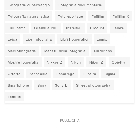
Fotografia di paesaggio
Fotografia documentaria
Fotografia naturalistica
Fotoreportage
Fujifilm
Fujifilm X
Full frame
Grandi autori
Insta360
L-Mount
Laowa
Leica
Libri fotografia
Libri Fotografici
Lumix
Macrofotografia
Maestri della fotografia
Mirrorless
Mostre fotografia
Nikkor Z
Nikon
Nikon Z
Obiettivi
Offerte
Panasonic
Reportage
Ritratto
Sigma
Smartphone
Sony
Sony E
Street photography
Tamron
PUBBLICITÀ