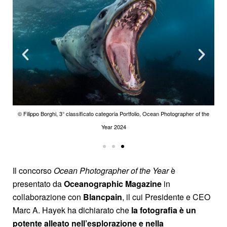
© Filippo Borghi, 3° classificato categoria Portfolio, Ocean Photographer of the
© Shane Gross, 2° classificato categoria Portfolio, Ocean Photographer of the
© Filippo Borghi, 3° classificato categoria Portfolio, Ocean Photographer of the
© Shane Gross, 2° classificato categoria Portfolio, Ocean Photographer of the
© Katherine Lu, 2ª classificata categoria Portfolio, Ocean Photographer of the
Year 2024
Year 2024
Year 2024
Year 2024
Year 2024
Il concorso
Ocean Photographer of the Year
è
presentato da
Oceanographic Magazine
in
collaborazione con
Blancpain
, il cui Presidente e CEO
Marc A. Hayek ha dichiarato che
la fotografia è un
potente alleato nell’esplorazione e nella