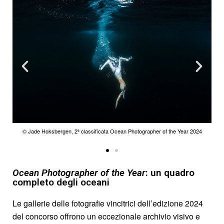
© Thien Nguyen Ngoc, 3° classificato Ocean Photographer of the Year 2024
© Thien Nguyen Ngoc, 3° classificato Ocean Photographer of the Year 2024
© Jade Hoksbergen, 2ª classificata Ocean Photographer of the Year 2024
© Jade Hoksbergen, 2ª classificata Ocean Photographer of the Year 2024
Ocean Photographer of the Year
: un quadro
completo degli oceani
Le gallerie delle fotografie vincitrici dell’edizione 2024
del concorso offrono un eccezionale archivio visivo e