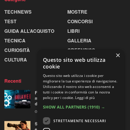
TECHNEWS
MOSTRE
TEST
CONCORSI
GUIDA ALL’ACQUISTO
LIBRI
TECNICA
GALLERIA
CURIOSITÀ
GREENPICS
×
CULTURA
LA RIVISTA
Questo sito web utilizza
cookie
Questo sito web utilizza i cookie per
Recenti
migliorare la tua esperienza di navigazione.
Utilizzando il nostro sito web acconsenti a
Fujifilm X-T6: cambio di programma a Parigi,
tutti i cookie in conformità con la nostra
ma all’orizzonte si intravede una “doppietta”
policy per i cookie.
Leggi di più
di ottiche XF
SHOW ALL PARTNERS
(1910) →
5 AGOSTO 2026
STRETTAMENTE NECESSARI
Sony guarda lontano senza chiedere troppo:
ecco il nuovo FE 100-400mm F5.6-8 OSS