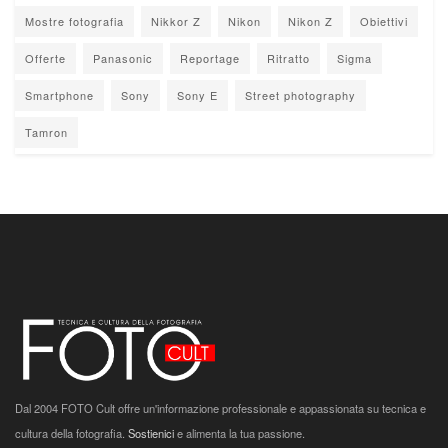
Mostre fotografia
Nikkor Z
Nikon
Nikon Z
Obiettivi
Offerte
Panasonic
Reportage
Ritratto
Sigma
Smartphone
Sony
Sony E
Street photography
Tamron
Dal 2004 FOTO Cult offre un'informazione professionale e appassionata su tecnica e
cultura della fotografia.
Sostienici
e alimenta la tua passione.