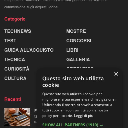
commissione sugli acquisti idonei.
Categorie
TECHNEWS
MOSTRE
TEST
CONCORSI
GUIDA ALL’ACQUISTO
LIBRI
TECNICA
GALLERIA
CURIOSITÀ
GREENPICS
×
CULTURA
LA RIVISTA
Questo sito web utilizza
cookie
Questo sito web utilizza i cookie per
Recenti
migliorare la tua esperienza di navigazione.
Utilizzando il nostro sito web acconsenti a
Fotorgear Retro Photography Kit: l’iPhone si
tutti i cookie in conformità con la nostra
traveste da fotocamera, ma ha davvero
policy per i cookie.
Leggi di più
senso?
SHOW ALL PARTNERS
(1910) →