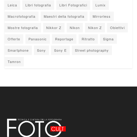
Leica
Libri fotografia
Libri Fotografici
Lumix
Macrofotografia
Maestri della fotografia
Mirrorless
Mostre fotografia
Nikkor Z
Nikon
Nikon Z
Obiettivi
Offerte
Panasonic
Reportage
Ritratto
Sigma
Smartphone
Sony
Sony E
Street photography
Tamron